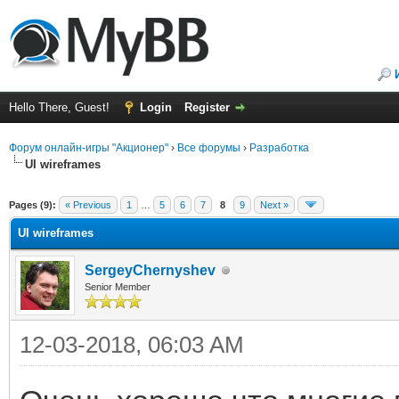
Hello There, Guest!
Login
Register
Форум онлайн-игры "Акционер"
›
Все форумы
›
Разработка
UI wireframes
ge
Pages (9):
« Previous
1
…
5
6
7
8
9
Next »
UI wireframes
SergeyChernyshev
Senior Member
12-03-2018, 06:03 AM