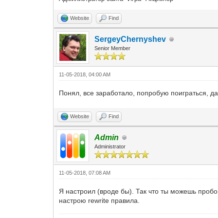
Website
Find
SergeyChernyshev
Senior Member
11-05-2018, 04:00 AM
Понял, все заработало, попробую поиграться, д
Website
Find
Admin
Administrator
11-05-2018, 07:08 AM
Я настроил (вроде бы). Так что ты можешь проб
настрою rewrite правила.