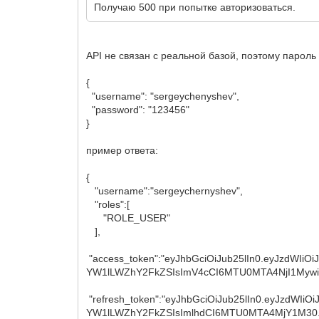
Получаю 500 при попытке авторизоваться.
API не связан с реальной базой, поэтому пароль 
{
"username": "sergeychenyshev",
"password": "123456"
}
пример ответа:
{
"username":"sergeychernyshev",
"roles":[
"ROLE_USER"
],
"access_token":"eyJhbGciOiJub25lIn0.eyJzdWIi
YW1lLWZhY2FkZSIsImV4cCI6MTU0MTA4NjI1Mywi
"refresh_token":"eyJhbGciOiJub25lIn0.eyJzdWI
YW1lLWZhY2FkZSIsImlhdCI6MTU0MTA4MjY1M30.