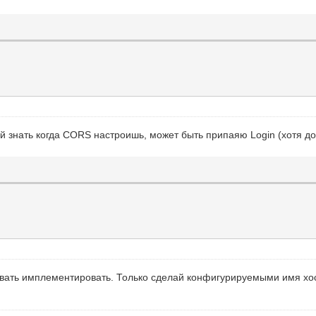
ай знать когда CORS настроишь, может быть припаяю Login (хотя д
овать имплементировать. Только сделай конфигурируемыми имя хост