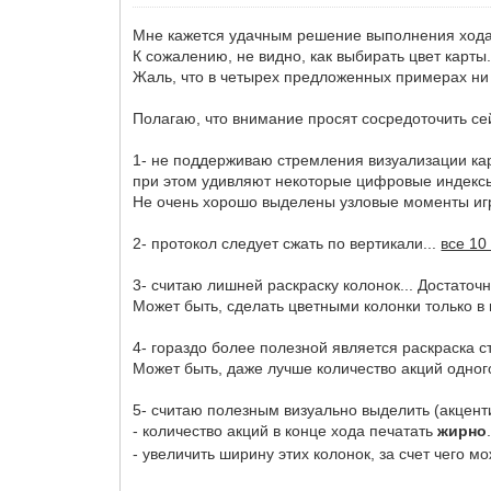
Мне кажется удачным решение выполнения хода 
К сожалению, не видно, как выбирать цвет карты
Жаль, что в четырех предложенных примерах ни р
Полагаю, что внимание просят сосредоточить се
1- не поддерживаю стремления визуализации ка
при этом удивляют некоторые цифровые индексы
Не очень хорошо выделены узловые моменты иг
2- протокол следует сжать по вертикали...
все 10
3- считаю лишней раскраску колонок... Достато
Может быть, сделать цветными колонки только в
4- гораздо более полезной является раскраска ст
Может быть, даже лучше количество акций одного
5- считаю полезным визуально выделить (акценти
- количество акций в конце хода печатать
жирно
- увеличить ширину этих колонок, за счет чего м