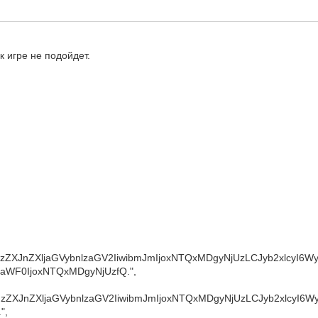
к игре не подойдет.
OiJzZXJnZXljaGVybnlzaGV2IiwibmJmIjoxNTQxMDgyNjUzLCJyb2xlcyI6
aWF0IjoxNTQxMDgyNjUzfQ.",
iOiJzZXJnZXljaGVybnlzaGV2IiwibmJmIjoxNTQxMDgyNjUzLCJyb2xlcyI6
",