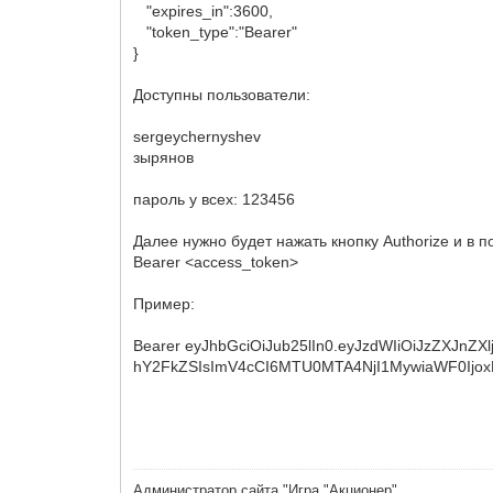
"expires_in":3600,
"token_type":"Bearer"
}
Доступны пользователи:
sergeychernyshev
зырянов
пароль у всех: 123456
Далее нужно будет нажать кнопку Authorize и в 
Bearer <access_token>
Пример:
Bearer eyJhbGciOiJub25lIn0.eyJzdWIiOiJzZXJn
hY2FkZSIsImV4cCI6MTU0MTA4NjI1MywiaWF0Ijo
{
}
Администратор сайта "Игра "Акционер"