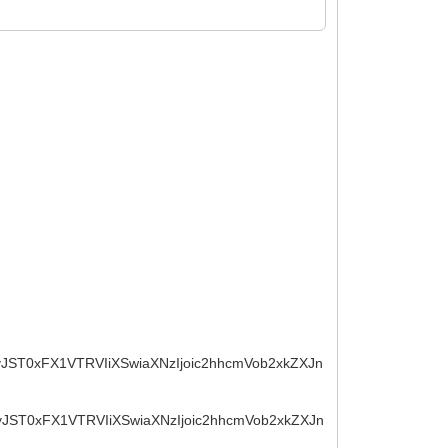
WyJST0xFX1VTRVIiXSwiaXNzIjoic2hhcmVob2xkZXJn
WyJST0xFX1VTRVIiXSwiaXNzIjoic2hhcmVob2xkZXJn