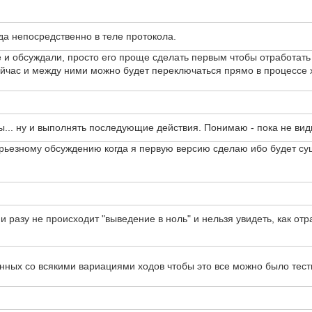
а непосредственно в теле протокола.
е и обсуждали, просто его проще сделать первым чтобы отработать
йчас и между ними можно будет переключаться прямо в процессе х
ты... ну и выполнять последующие действия. Понимаю - пока не вид
ерьезному обсуждению когда я первую версию сделаю ибо будет су
 разу не происходит "выведение в ноль" и нельзя увидеть, как от
ных со всякими вариациями ходов чтобы это все можно было тести