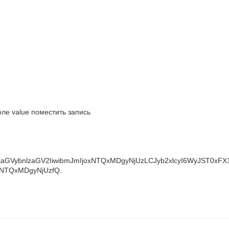
поле value поместить запись
ZXljaGVybnlzaGV2IiwibmJmIjoxNTQxMDgyNjUzLCJyb2xlcyI6WyJST0xF
xNTQxMDgyNjUzfQ.