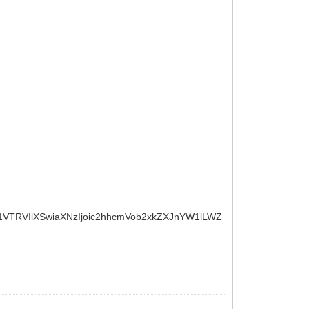
X1VTRVIiXSwiaXNzIjoic2hhcmVob2xkZXJnYW1lLWZ