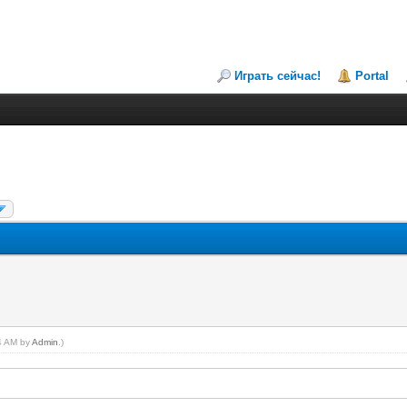
Играть сейчас!
Portal
24 AM by
Admin
.)