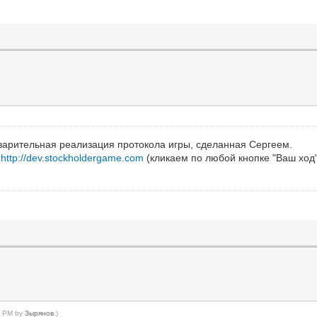
варительная реализация протокола игры, сделанная Сергеем.
-
http://dev.stockholdergame.com
(кликаем по любой кнопке "Ваш ход"
58 PM by
Зырянов
.)