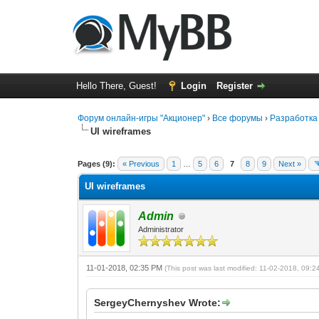
Hello There, Guest!
Login
Register
Форум онлайн-игры "Акционер"
›
Все форумы
›
Разработка
UI wireframes
0 Vote(s) - 0 Average
1
2
3
4
5
Pages (9):
« Previous
1
…
5
6
7
8
9
Next »
UI wireframes
Admin
Administrator
11-01-2018, 02:35 PM
(This post was last modified: 11-02-2018, 09:
SergeyChernyshev Wrote: