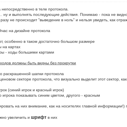
непосредственно в теле протокола.
... ну и выполнять последующие действия. Понимаю - пока не видн
азу не происходит "выведение в ноль" и нельзя увидеть, как отра
йчас на дизайне протокола
рт, особенно в таком достаточно большом размере
 на картах
ры - ходы большими картами
 ходов должны быть видны без прокрутки
чно раскрашенной шапки протокола
 ценовом секторе протокола, что визуально выделит этот сектор, 
рок (синий игрок и красный игрок)
 игрока показывать синим цветом, другого - красным
ровать на них внимание, как на носителях главной информации!) п
.
шрифт
ожно увеличить и
в них