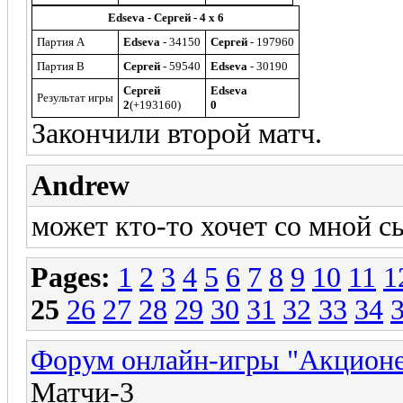
Edseva - Сергей - 4 x 6
Партия A
Edseva
- 34150
Сергей
- 197960
Партия B
Сергей
- 59540
Edseva
- 30190
Сергей
Edseva
Результат игры
2
(+193160)
0
Закончили второй матч.
Andrew
может кто-то хочет со мной сы
Pages:
1
2
3
4
5
6
7
8
9
10
11
1
25
26
27
28
29
30
31
32
33
34
Форум онлайн-игры "Акцион
Матчи-3