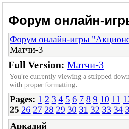
Форум онлайн-игр
Форум онлайн-игры "Акцион
Матчи-3
Full Version:
Матчи-3
You're currently viewing a stripped down
with proper formatting.
Pages:
1
2
3
4
5
6
7
8
9
10
11
1
25
26
27
28
29
30
31
32
33
34
Аркадий