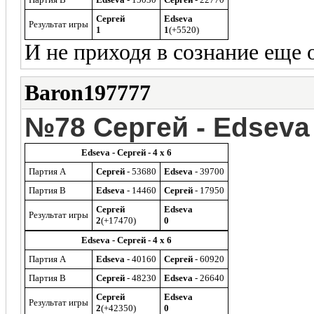
Сергей
Edseva
Результат игры
1
1
(+5520)
И не приходя в сознание еще 
Baron197777
№78 Сергей - Edseva
Edseva - Сергей - 4 x 6
Партия A
Сергей
- 53680
Edseva
- 39700
Партия B
Edseva
- 14460
Сергей
- 17950
Сергей
Edseva
Результат игры
2
(+17470)
0
Edseva - Сергей - 4 x 6
Партия A
Edseva
- 40160
Сергей
- 60920
Партия B
Сергей
- 48230
Edseva
- 26640
Сергей
Edseva
Результат игры
2
(+42350)
0