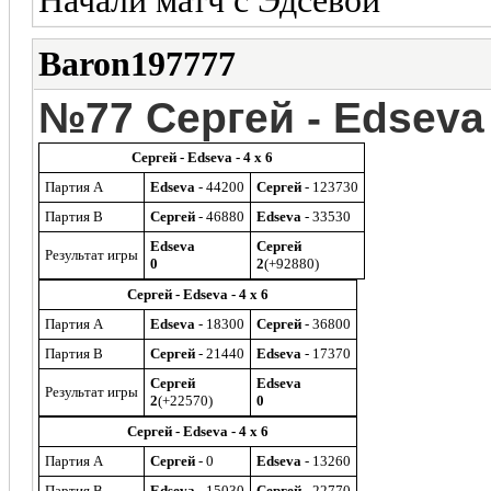
Начали матч с Эдсевой
Baron197777
№77 Сергей - Edseva
Сергей - Edseva - 4 x 6
Партия A
Edseva
- 44200
Сергей
- 123730
Партия B
Сергей
- 46880
Edseva
- 33530
Edseva
Сергей
Результат игры
0
2
(+92880)
Сергей - Edseva - 4 x 6
Партия A
Edseva
- 18300
Сергей
- 36800
Партия B
Сергей
- 21440
Edseva
- 17370
Сергей
Edseva
Результат игры
2
(+22570)
0
Сергей - Edseva - 4 x 6
Партия A
Сергей
- 0
Edseva
- 13260
Партия B
Edseva
- 15030
Сергей
- 22770