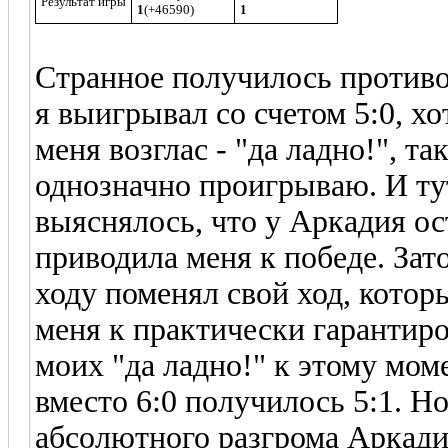
Результат игры
1
(+46590)
1
Странное получилось противо
я выигрывал со счетом 5:0, х
меня возглас - "да ладно!", та
однозначно проигрываю. И т
выяснялось, что у Аркадия ос
приводила меня к победе. Зато
ходу поменял свой ход, котор
меня к практически гарантир
моих "да ладно!" к этому мом
вместо 6:0 получилось 5:1. Но
абсолютного разгрома Аркади