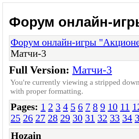
Форум онлайн-игр
Форум онлайн-игры "Акцион
Матчи-3
Full Version:
Матчи-3
You're currently viewing a stripped down
with proper formatting.
Pages:
1
2
3
4
5
6
7
8
9
10
11
1
25
26
27
28
29
30
31
32
33
34
Hozain