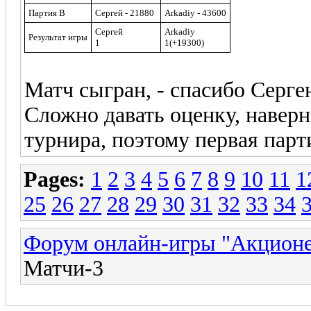
Партия B
Сергей - 21880
Arkadiy - 43600
Сергей
Arkadiy
Результат игры
1
1(+19300)
Матч сыгран, - спасибо Сергею
Сложно давать оценку, наверн
турнира, поэтому первая парти
Pages:
1
2
3
4
5
6
7
8
9
10
11
1
25
26
27
28
29
30
31
32
33
34
Форум онлайн-игры "Акцион
Матчи-3