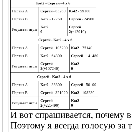
Kot2 - Сергей - 4 x 6
Партия A
Сергей
- 65260
Kot2
- 59160
Партия B
Kot2
- 17750
Сергей
- 24560
Kot2
Сергей
Результат игры
0
2
(+12910)
Сергей - Kot2 - 4 x 6
Партия A
Сергей
- 105200
Kot2
- 75140
Партия B
Kot2
- 64300
Сергей
- 141480
Сергей
Kot2
Результат игры
2
(+107240)
0
Сергей - Kot2 - 4 x 6
Партия A
Kot2
- 38300
Сергей
- 50100
Партия B
Сергей
- 321920
Kot2
- 108230
Сергей
Kot2
Результат игры
2
(+225490)
0
И вот спрашивается, почему в 
Поэтому я всегда голосую за 