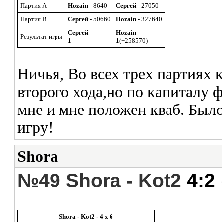
Партия A
Hozain
- 8640
Сергей
- 27050
Партия B
Сергей
- 50660
Hozain
- 327640
Сергей
Hozain
Результат игры
1
1
(+258570)
Ничья, Во всех трех партиях
второго хода,но по капиталу 
мне и мне положен кваб. Был
игру!
Shora
№49 Shora - Kot2
4:2 
Shora - Kot2 - 4 x 6