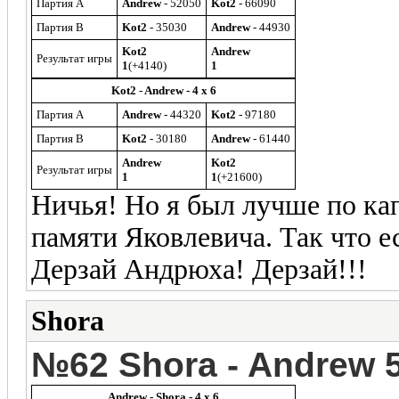
Партия A
Andrew
- 52050
Kot2
- 66090
Партия B
Kot2
- 35030
Andrew
- 44930
Kot2
Andrew
Результат игры
1
(+4140)
1
Kot2 - Andrew - 4 x 6
Партия A
Andrew
- 44320
Kot2
- 97180
Партия B
Kot2
- 30180
Andrew
- 61440
Andrew
Kot2
Результат игры
1
1
(+21600)
Ничья! Но я был лучше по кап
памяти Яковлевича. Так что е
Дерзай Андрюха! Дерзай!!!
Shora
№62 Shora - Andrew 5
Andrew - Shora - 4 x 6