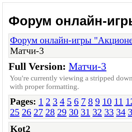
Форум онлайн-игр
Форум онлайн-игры "Акцион
Матчи-3
Full Version:
Матчи-3
You're currently viewing a stripped down
with proper formatting.
Pages:
1
2
3
4
5
6
7
8
9
10
11
1
25
26
27
28
29
30
31
32
33
34
Kot2