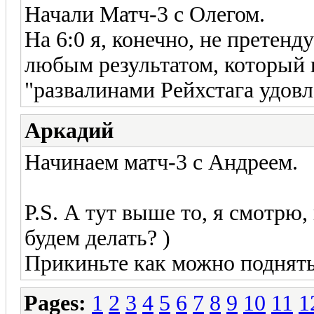
Начали Матч-3 с Олегом.
На 6:0 я, конечно, не претенд
любым результатом, который 
"развалинами Рейхстага удовл
Аркадий
Начинаем матч-3 с Андреем.
P.S. А тут выше то, я смотрю,
будем делать? )
Прикиньте как можно поднять,
Pages:
1
2
3
4
5
6
7
8
9
10
11
1