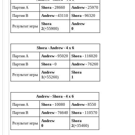
Партия A
Shora
- 28660
Andrew
- 25970
Партия B
Andrew
- 43110
Shora
- 96320
Shora
Andrew
Результат игры
2
(+55900)
0
Shora - Andrew - 4 x 6
Партия A
Andrew
- 95020
Shora
- 116020
Партия B
Shora
- 0
Andrew
- 76260
Andrew
Shora
Результат игры
1
(+55260)
1
Andrew - Shora - 4 x 6
Партия A
Shora
- 10080
Andrew
- 8550
Партия B
Andrew
- 76640
Shora
- 110570
Andrew
Shora
Результат игры
0
2
(+35460)