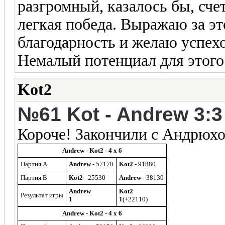
разгромный, казалось бы, счет
легкая победа. Выражаю за э
благодарность и желаю успех
Немалый потенциал для этого 
Kot2
№61 Kot - Andrew 3:3 (
Короче! Закончили с Андрюх
Andrew - Kot2 - 4 x 6
Партия A
Andrew
- 57170
Kot2
- 91880
Партия B
Kot2
- 25530
Andrew
- 38130
Andrew
Kot2
Результат игры
1
1
(+22110)
Andrew - Kot2 - 4 x 6