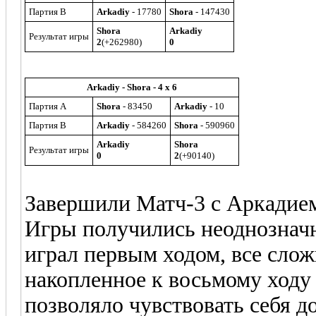
Партия B
Arkadiy
- 17780
Shora
- 147430
Shora
Arkadiy
Результат игры
2
(+262980)
0
Arkadiy - Shora - 4 x 6
Партия A
Shora
- 83450
Arkadiy
- 10
Партия B
Arkadiy
- 584260
Shora
- 590960
Arkadiy
Shora
Результат игры
0
2
(+90140)
Завершили Матч-3 с Аркадие
Игры получились неоднозначн
играл первым ходом, все слож
накопленное к восьмому ходу
позволяло чувствовать себя 