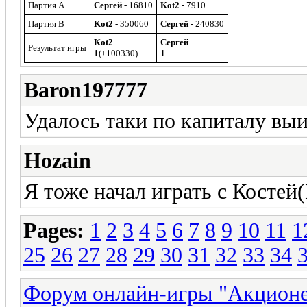
Партия A
Сергей
- 16810
Kot2
- 7910
Партия B
Kot2
- 350060
Сергей
- 240830
Kot2
Сергей
Результат игры
1
(+100330)
1
Baron197777
Удалось таки по капиталу выи
Hozain
Я тоже начал играть с Костей
Pages:
1
2
3
4
5
6
7
8
9
10
11
1
25
26
27
28
29
30
31
32
33
34
Форум онлайн-игры "Акцион