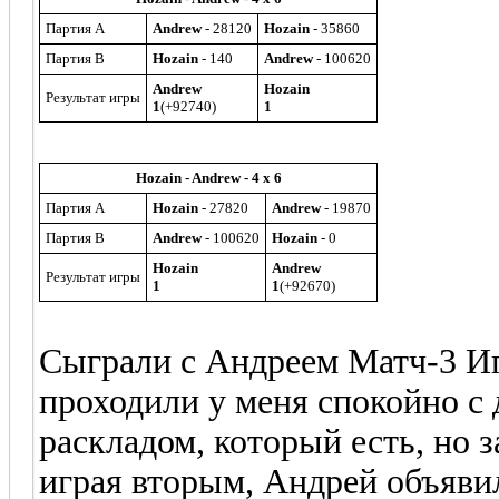
Партия A
Andrew
- 28120
Hozain
- 35860
Партия B
Hozain
- 140
Andrew
- 100620
Andrew
Hozain
Результат игры
1
(+92740)
1
Hozain - Andrew - 4 x 6
Партия A
Hozain
- 27820
Andrew
- 19870
Партия B
Andrew
- 100620
Hozain
- 0
Hozain
Andrew
Результат игры
1
1
(+92670)
Сыграли с Андреем Матч-3 Иг
проходили у меня спокойно с 
раскладом, который есть, но 
играя вторым, Андрей объявил