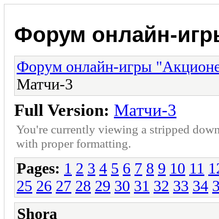
Форум онлайн-игр
Форум онлайн-игры "Акцион
Матчи-3
Full Version:
Матчи-3
You're currently viewing a stripped down
with proper formatting.
Pages:
1
2
3
4
5
6
7
8
9
10
11
1
25
26
27
28
29
30
31
32
33
34
Shora