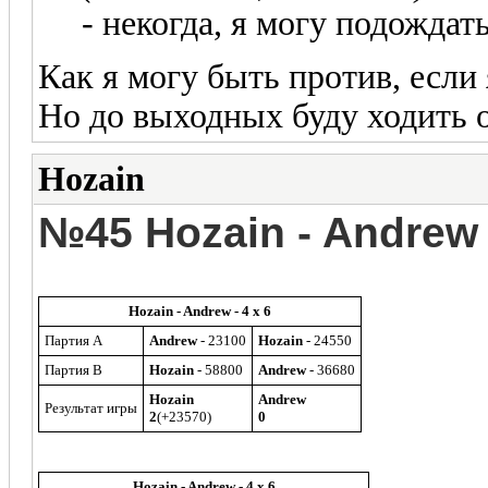
- некогда, я могу подождать
Как я могу быть против, если
Но до выходных буду ходить о
Hozain
№45 Hozain - Andrew
Hozain - Andrew - 4 x 6
Партия A
Andrew
- 23100
Hozain
- 24550
Партия B
Hozain
- 58800
Andrew
- 36680
Hozain
Andrew
Результат игры
2
(+23570)
0
Hozain - Andrew - 4 x 6