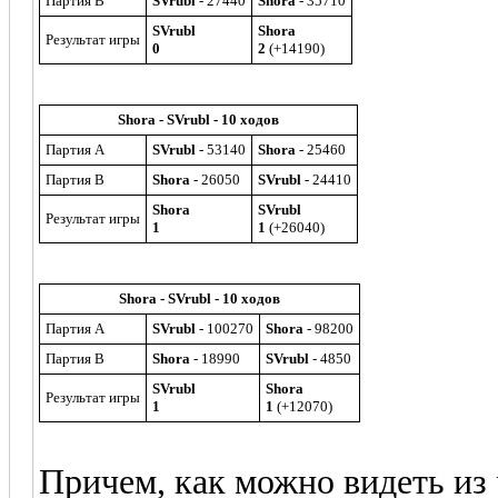
Партия B
SVrubl
- 27440
Shora
- 35710
SVrubl
Shora
Результат игры
0
2
(+14190)
Shora - SVrubl - 10 ходов
Партия A
SVrubl
- 53140
Shora
- 25460
Партия B
Shora
- 26050
SVrubl
- 24410
Shora
SVrubl
Результат игры
1
1
(+26040)
Shora - SVrubl - 10 ходов
Партия A
SVrubl
- 100270
Shora
- 98200
Партия B
Shora
- 18990
SVrubl
- 4850
SVrubl
Shora
Результат игры
1
1
(+12070)
Причем, как можно видеть из 