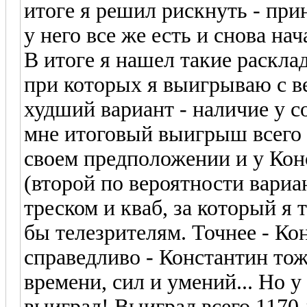
итоге я решил рискнуть - прин
у него все же есть и снова на
В итоге я нашел такие раскла
при которых я выигрываю с в
худший вариант - наличие у со
мне итоговый выигрыш всего в
своем предположении и у Конс
(второй по вероятности вариан
треском и кваб, за который я 
бы телезрителям. Точнее - Ко
справедливо - Константин то
времени, сил и умений... Но у
выиграл! Выиграл всего 1170 