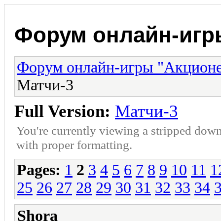
Форум онлайн-игр
Форум онлайн-игры "Акцион
Матчи-3
Full Version:
Матчи-3
You're currently viewing a stripped down
with proper formatting.
Pages:
1
2
3
4
5
6
7
8
9
10
11
1
25
26
27
28
29
30
31
32
33
34
Shora