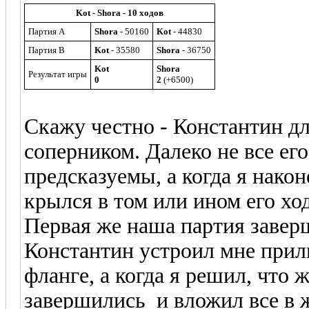
Kot - Shora - 10 ходов
Партия A
Shora
- 50160
Kot
- 44830
Партия B
Kot
- 35580
Shora
- 36750
Kot
Shora
Результат игры
0
2
(+6500)
Скажу честно - Константин д
соперником. Далеко не все ег
предсказуемы, а когда я нако
крылся в том или ином его хо
Первая же наша партия завер
Константин устроил мне при
фланге, а когда я решил, что
завершились и вложил все в 