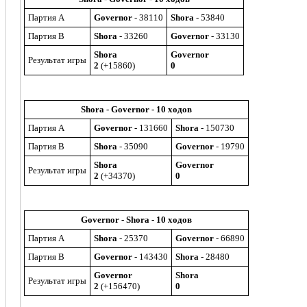
Партия A
Governor
- 38110
Shora
- 53840
Партия B
Shora
- 33260
Governor
- 33130
Shora
Governor
Результат игры
2
(+15860)
0
Shora - Governor - 10 ходов
Партия A
Governor
- 131660
Shora
- 150730
Партия B
Shora
- 35090
Governor
- 19790
Shora
Governor
Результат игры
2
(+34370)
0
Governor - Shora - 10 ходов
Партия A
Shora
- 25370
Governor
- 66890
Партия B
Governor
- 143430
Shora
- 28480
Governor
Shora
Результат игры
2
(+156470)
0