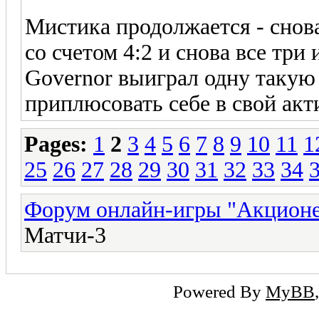
Мистика продолжается - снов
со счетом 4:2 и снова все три
Governor выиграл одну такую и
приплюсовать себе в свой акти
Pages:
1
2
3
4
5
6
7
8
9
10
11
1
25
26
27
28
29
30
31
32
33
34
Форум онлайн-игры "Акцион
Матчи-3
Powered By
MyBB