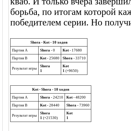
кваб. И только вчера заверши
борьба, по итогам которой ка
победителем серии. Но получи
Shora - Kot - 10 ходов
Партия A
Shora
- 0
Kot
- 17680
Партия B
Kot
- 25680
Shora
- 33710
Shora
Kot
Результат игры
1
1
(+9650)
Kot - Shora - 10 ходов
Партия A
Shora
- 24210
Kot
- 48200
Партия B
Kot
- 28440
Shora
- 73960
Shora
Kot
Результат игры
1
(+21530)
1