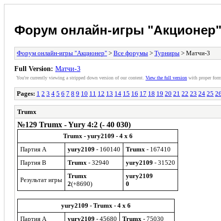
Форум онлайн-игры "Акционер
Форум онлайн-игры "Акционер"
>
Все форумы
>
Турниры
> Матчи-3
Full Version:
Матчи-3
You're currently viewing a stripped down version of our content.
View the full version
with proper form
Pages:
1
2
3
4
5
6
7
8
9
10
11
12
13
14
15
16
17
18
19
20
21
22
23
24
25
2
Trumx
№129 Trumx - Yury 4:2 (- 40 030)
Trumx - yury2109 - 4 x 6
Партия A
yury2109
- 160140
Trumx
- 167410
Партия B
Trumx
- 32940
yury2109
- 31520
Trumx
yury2109
Результат игры
2
(+8690)
0
yury2109 - Trumx - 4 x 6
Партия A
yury2109
- 45680
Trumx
- 75030