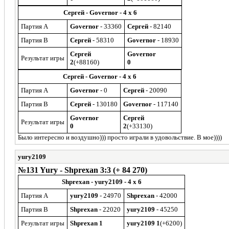
Сергей - Governor - 4 x 6
Партия A
Governor
- 33360
Сергей
- 82140
Партия B
Сергей
- 58310
Governor
- 18930
Сергей
Governor
Результат игры
2
(+88160)
0
Сергей - Governor - 4 x 6
Партия A
Governor
- 0
Сергей
- 20090
Партия B
Сергей
- 130180
Governor
- 117140
Governor
Сергей
Результат игры
0
2
(+33130)
Было интересно и воздушно))) просто играли в удовольствие. В мое))))
yury2109
№131 Yury - Shprexan 3:3 (+ 84 270)
Shprexan - yury2109 - 4 x 6
Партия A
yury2109
- 24970
Shprexan
- 42000
Партия B
Shprexan
- 22020
yury2109
- 45250
Результат игры
Shprexan 1
yury2109 1
(+6200)