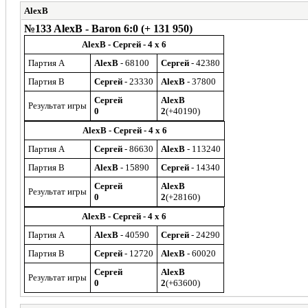
AlexB
№133 AlexB - Baron 6:0 (+ 131 950)
AlexB - Сергей - 4 x 6
Партия A
AlexB
- 68100
Сергей
- 42380
Партия B
Сергей
- 23330
AlexB
- 37800
Сергей
AlexB
Результат игры
0
2
(+40190)
AlexB - Сергей - 4 x 6
Партия A
Сергей
- 86630
AlexB
- 113240
Партия B
AlexB
- 15890
Сергей
- 14340
Сергей
AlexB
Результат игры
0
2
(+28160)
AlexB - Сергей - 4 x 6
Партия A
AlexB
- 40590
Сергей
- 24290
Партия B
Сергей
- 12720
AlexB
- 60020
Сергей
AlexB
Результат игры
0
2
(+63600)