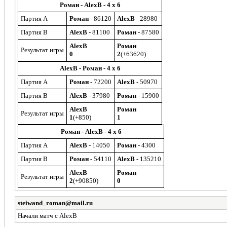
Роман - AlexB - 4 x 6
Партия A
Роман
- 86120
AlexB
- 28980
Партия B
AlexB
- 81100
Роман
- 87580
AlexB
Роман
Результат игры
0
2
(+63620)
AlexB - Роман - 4 x 6
Партия A
Роман
- 72200
AlexB
- 50970
Партия B
AlexB
- 37980
Роман
- 15900
AlexB
Роман
Результат игры
1
(+850)
1
Роман - AlexB - 4 x 6
Партия A
AlexB
- 14050
Роман
- 4300
Партия B
Роман
- 54110
AlexB
- 135210
AlexB
Роман
Результат игры
2
(+90850)
0
steiwand_roman@mail.ru
Начали матч с AlexB