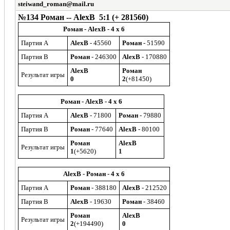
steiwand_roman@mail.ru
№134 Роман -- AlexB 5:1 (+ 281560)
Роман - AlexB - 4 x 6
Партия A
AlexB
- 45560
Роман
- 51590
Партия B
Роман
- 246300
AlexB
- 170880
AlexB
Роман
Результат игры
0
2
(+81450)
Роман - AlexB - 4 x 6
Партия A
AlexB
- 71800
Роман
- 79880
Партия B
Роман
- 77640
AlexB
- 80100
Роман
AlexB
Результат игры
1
(+5620)
1
AlexB - Роман - 4 x 6
Партия A
Роман
- 388180
AlexB
- 212520
Партия B
AlexB
- 19630
Роман
- 38460
Роман
AlexB
Результат игры
2
(+194490)
0