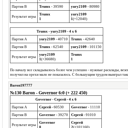
Партия B
Trumx
- 39590
yury2109
- 80980
Trumx
yury2109
Результат игры
1
1
(+12040)
Trumx - yury2109 - 4 x 6
Партия A
yury2109
- 40710
Trumx
- 42640
Партия B
Trumx
- 62540
yury2109
- 101150
yury2109
Trumx
Результат игры
1
(+36680)
1
По началу все складывалось более чем успешно - нужные расклады, везен
получил на орехи мало не показалось. С большущим трудом выиграл таки
Baron197777
№130 Baron - Governor 6:0 (+ 222 450)
Governor - Сергей - 4 x 6
Партия A
Сергей
- 60530
Governor
- 11110
Партия B
Governor
- 39270
Сергей
- 91010
Governor
Сергей
Результат игры
0
2
(+101160)