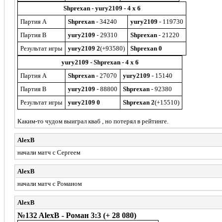
Shprexan - yury2109 - 4 x 6
Партия A
Shprexan
- 34240
yury2109
- 119730
Партия B
yury2109
- 29310
Shprexan
- 21220
Результат игры
yury2109 2
(+93580)
Shprexan 0
yury2109 - Shprexan - 4 x 6
Партия A
Shprexan
- 27070
yury2109
- 15140
Партия B
yury2109
- 88800
Shprexan
- 92380
Результат игры
yury2109 0
Shprexan 2
(+15510)
Каким-то чудом выиграл кваб , но потерял в рейтинге.
AlexB
начали матч с Сергеем
AlexB
начали матч с Романом
AlexB
№132 AlexB - Роман 3:3 (+ 28 080)