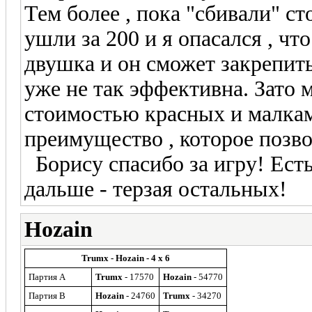
Тем более , пока "сбивали" с
ушли за 200 и я опасался , чт
двушка и он сможет закрепить
уже не так эффективна. Зато 
стоимостью красных и малкам
преимущество , которое позв
Борису спасибо за игру! Ест
дальше - терзая остальных!
Hozain
Trumx - Hozain - 4 x 6
Партия A
Trumx
- 17570
Hozain
- 54770
Партия B
Hozain
- 24760
Trumx
- 34270