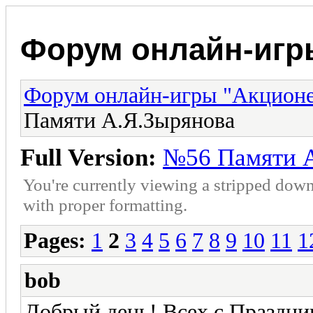
Форум онлайн-игр
Форум онлайн-игры "Акцион
Памяти А.Я.Зырянова
Full Version:
№56 Памяти А
You're currently viewing a stripped down
with proper formatting.
Pages:
1
2
3
4
5
6
7
8
9
10
11
1
bob
Добрый день! Всех с Праздни