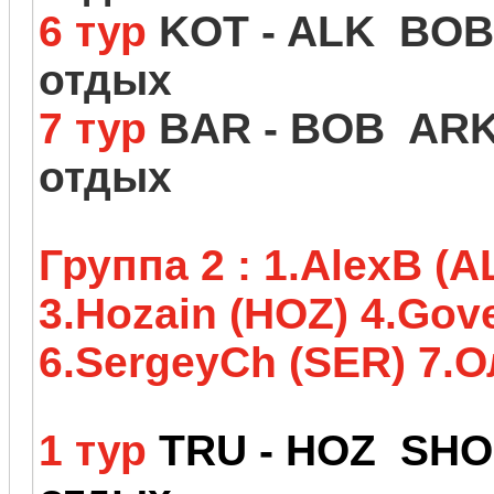
6 тур
KOT - ALK BOB 
отдых
7 тур
BAR - BOB ARK 
отдых
Группа 2 :
1.AlexB (A
3
.Hozain (HOZ) 4
.Gov
6
.SergeyCh (SER)
7.О
1 тур
TRU - HOZ SHO