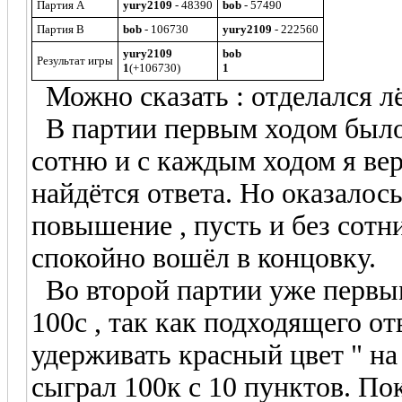
Партия A
yury2109
- 48390
bob
- 57490
Партия B
bob
- 106730
yury2109
- 222560
yury2109
bob
Результат игры
1
(+106730)
1
Можно сказать : отделался л
В партии первым ходом было
сотню и с каждым ходом я вери
найдётся ответа. Но оказалось
повышение , пусть и без сотни
спокойно вошёл в концовку.
Во второй партии уже первым
100с , так как подходящего от
удерживать красный цвет " на
сыграл 100к с 10 пунктов. Пок