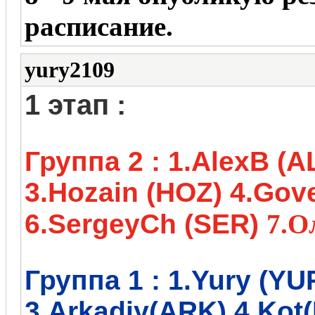
расписание.
yury2109
1 этап :
Группа 2 :
1.AlexB (A
3
.Hozain (HOZ) 4
.Gov
6
.SergeyCh (SER)
7.О
Группа 1 :
1.Yury (YU
3.Arkadiy(ARK) 4
.Kot