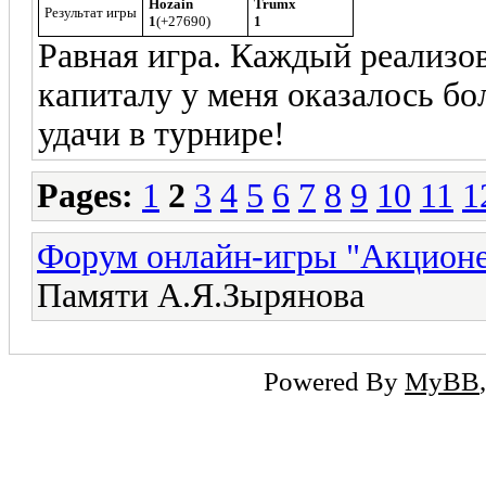
Hozain
Trumx
Результат игры
1
(+27690)
1
Равная игра. Каждый реализов
капиталу у меня оказалось бо
удачи в турнире!
Pages:
1
2
3
4
5
6
7
8
9
10
11
1
Форум онлайн-игры "Акцион
Памяти А.Я.Зырянова
Powered By
MyBB