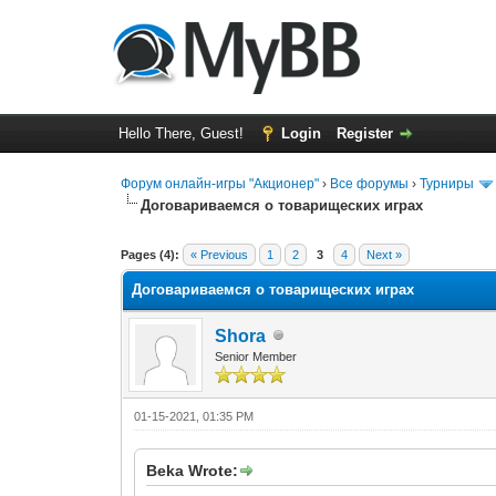
Hello There, Guest!
Login
Register
Форум онлайн-игры "Акционер"
›
Все форумы
›
Турниры
Договариваемся о товарищеских играх
0 Vote(s) - 0 Average
1
2
3
4
5
Pages (4):
« Previous
1
2
3
4
Next »
Договариваемся о товарищеских играх
Shora
Senior Member
01-15-2021, 01:35 PM
Beka Wrote: