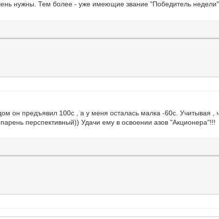
ень нужны. Тем более - уже имеющие звание "Победитель недели
дом он предъявил 100с , а у меня осталась малка -60с. Учитывая , 
о парень перспективный)) Удачи ему в освоении азов "Акционера"!!!