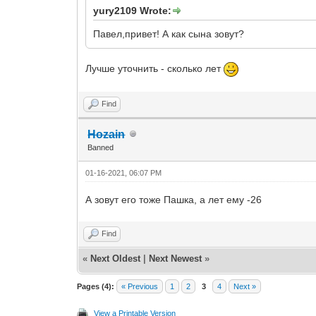
yury2109 Wrote:
Павел,привет! А как сына зовут?
Лучше уточнить - сколько лет
Find
Hozain
Banned
01-16-2021, 06:07 PM
А зовут его тоже Пашка, а лет ему -26
Find
«
Next Oldest
|
Next Newest
»
Pages (4):
« Previous
1
2
3
4
Next »
View a Printable Version