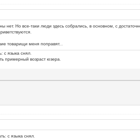
ы нет. Но все-таки люди здесь собрались, в основном, с достаточ
приветствуются.
шие товарищи меня поправят...
 с языка снял.
ть примерный возраст юзера.
ь: с языка снял.