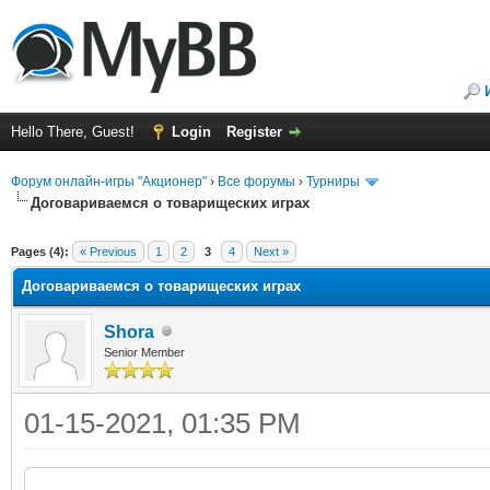
Hello There, Guest!
Login
Register
Форум онлайн-игры "Акционер"
›
Все форумы
›
Турниры
Договариваемся о товарищеских играх
ge
Pages (4):
« Previous
1
2
3
4
Next »
Договариваемся о товарищеских играх
Shora
Senior Member
01-15-2021, 01:35 PM