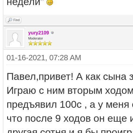
недели"
Find
yury2109
Moderator
01-16-2021, 07:28 AM
Павел,привет! А как сына 
Играю с ним вторым ходом 
предъявил 100с , а у меня
что после 9 ходов он еще 
другая сотня и я бы проигр