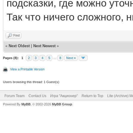
подсказки, где можно уто
Так что ничего сложного, 
Find
«
Next Oldest
|
Next Newest
»
Pages (8):
1
2
3
4
5
…
8
Next »
View a Printable Version
Users browsing this thread: 1 Guest(s)
Forum Team
Contact Us
Игра "Акционер"
Return to Top
Lite (Archive) 
Powered By
MyBB
, © 2002-2026
MyBB Group
.