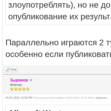
злоупотреблять), но не д
опубликование их результ
Параллельно играются 2 ту
особенно если публиковать
Find
Зырянов
Moderator
04-01-2018, 01:50 PM
(This post was last modified: 04-02-2018, 07:51 AM by
Зырянов
.)