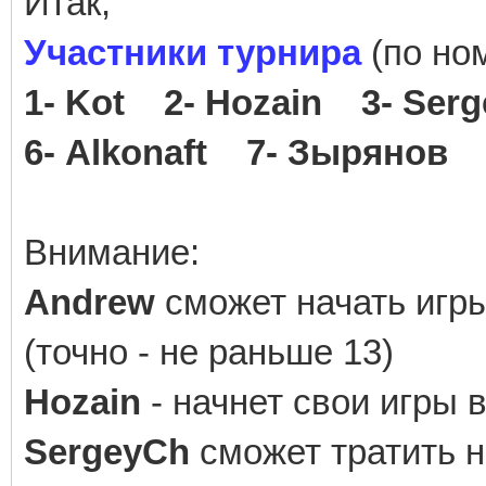
Итак,
Участники турнира
(по но
1- Kot 2- Hozain 3- Se
6- Alkonaft 7- Зырянов
Внимание:
Andrew
сможет начать игр
(точно - не раньше 13)
Hozain
- начнет свои игры 
SergeyCh
сможет тратить н