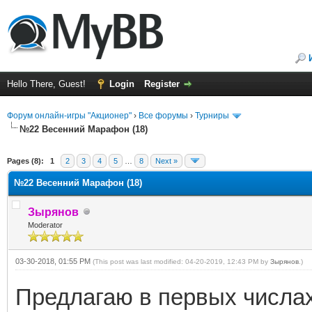
Hello There, Guest!
Login
Register
Форум онлайн-игры "Акционер"
›
Все форумы
›
Турниры
№22 Весенний Марафон (18)
ge
Pages (8):
1
2
3
4
5
…
8
Next »
№22 Весенний Марафон (18)
Зырянов
Moderator
03-30-2018, 01:55 PM
(This post was last modified: 04-20-2019, 12:43 PM by
Зырянов
.)
Предлагаю в первых числах