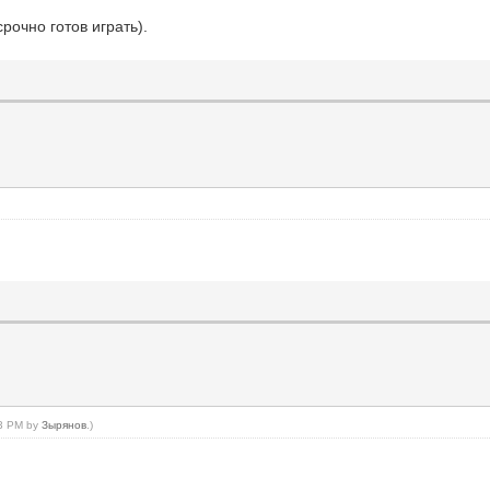
срочно готов играть).
33 PM by
Зырянов
.)