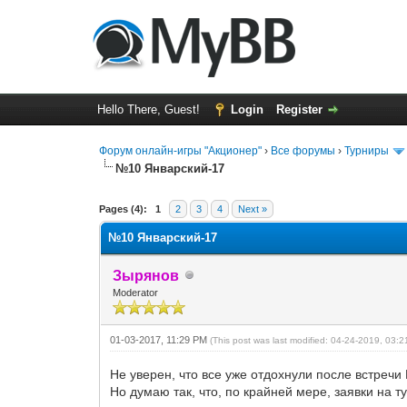
Hello There, Guest!
Login
Register
Форум онлайн-игры "Акционер"
›
Все форумы
›
Турниры
№10 Январский-17
0 Vote(s) - 0 Average
1
2
3
4
5
Pages (4):
1
2
3
4
Next »
№10 Январский-17
Зырянов
Moderator
01-03-2017, 11:29 PM
(This post was last modified: 04-24-2019, 03:
Не уверен, что все уже отдохнули после встречи Н
Но думаю так, что, по крайней мере, заявки на 