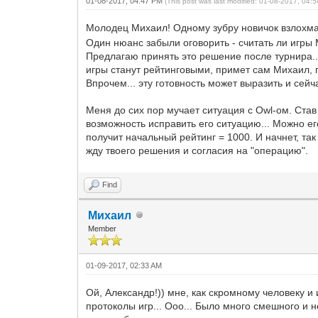
01-08-2017, 04:47 PM
(This post was last modified: 01-08-2017, 04
Молодец Михаил! Одному зубру новичок взлохм
Один нюанс забыли оговорить - считать ли игр
Предлагаю принять это решение после турнира...
игры станут рейтинговыми, примет сам Михаил, п
Впрочем... эту готовность может выразить и сейч
Меня до сих пор мучает ситуация с Owl-ом. Став
возможность исправить его ситуацию... Можно его
получит начальный рейтинг = 1000. И начнет, та
жду твоего решения и согласия на "операцию".
Find
Михаил
Member
01-09-2017, 02:33 AM
Ой, Александр!)) мне, как скромному человеку и
протоколы игр... Ооо... Было много смешного и н