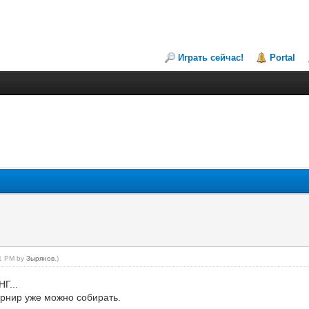
Играть сейчас!
Portal
21 PM by
Зырянов
.)
Г...
турнир уже можно собирать.