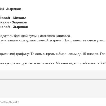
№4-
Зырянов
lkonaft
-
Михаил
ихаил
-
Зырянов
konaft
-
Зырянов
ладатель большей суммы итогового капитала.
учитывается результат личной встречи. При равенстве очков у них 
приличия) графику. То есть сыграть с Зыряновым до 15 января. Гла
енную разницу в часовых поясах с Михаилом, который живет в Хаб
27 AM by
Alkonaft
.)