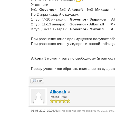
Участники:
№1-
Governor
№2-
Alkonaft
№3-
Михаил
По 2 игры каждый с каждым.
1 тур (7-10 января):
Governor
-
Зырянов
A
2 тур (11-13 января):
Governor
-
Alkonaft
М
3 тур (14-17 января):
Governor
-
Михаил
Al
При равенстве очков преимущество получает об
При равенстве очков у лидеров итоговой таблицы 
Alkonaft
может играть по свободному (в рамках 
Прошу участников обратить внимание на существ
Find
Alkonaft
Posting Freak
01-08-2017, 10:26 AM
(This post was last modified: 01-08-2017, 10: