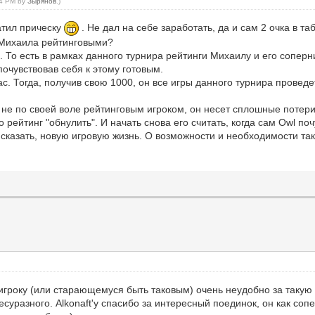
:54 PM by
Зырянов
.)
атил прическу
. Не дал на себе заработать, да и сам 2 очка в таб
ы Михаила рейтинговыми?
 То есть в рамках данного турнира рейтинги Михаилу и его соперни
очувствовав себя к этому готовым.
ас. Тогда, получив свою 1000, он все игры данного турнира проведе
 не по своей воле рейтинговым игроком, он несет сплошные потери
 рейтинг "обнулить". И начать снова его считать, когда сам Owl поч
к сказать, новую игровую жизнь. О возможности и необходимости т
 игроку (или старающемуся быть таковым) очень неудобно за такую
есуразного. Alkonaft'у спасибо за интересный поединок, он как соп