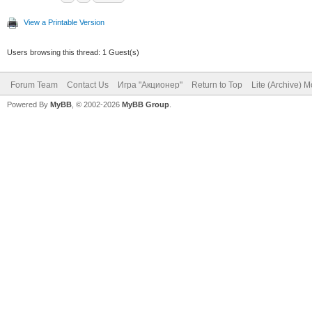
View a Printable Version
Users browsing this thread: 1 Guest(s)
Forum Team
Contact Us
Игра "Акционер"
Return to Top
Lite (Archive) 
Powered By
MyBB
, © 2002-2026
MyBB Group
.