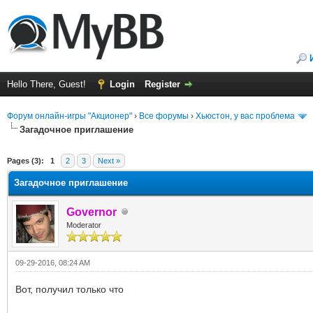
Hello There, Guest!
Login
Register
Форум онлайн-игры "Акционер"
›
Все форумы
›
Хьюстон, у вас проблема
Загадочное приглашение
ge
Pages (3):
1
2
3
Next »
Загадочное приглашение
Governor
Moderator
09-29-2016, 08:24 AM
Вот, получил только что