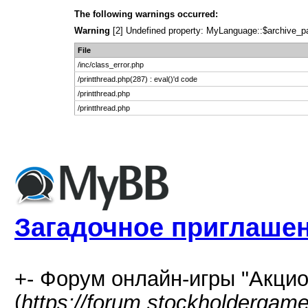
The following warnings occurred:
Warning
[2] Undefined property: MyLanguage::$archive_page
File
/inc/class_error.php
/printthread.php(287) : eval()'d code
/printthread.php
/printthread.php
Загадочное приглаше
+- Форум онлайн-игры "Акцио
(
https://forum.stockholdergam