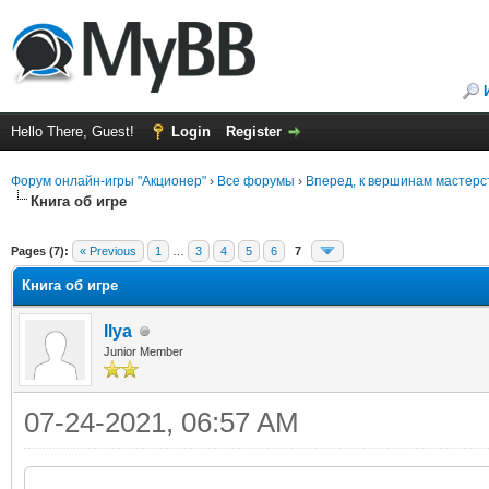
Hello There, Guest!
Login
Register
Форум онлайн-игры "Акционер"
›
Все форумы
›
Вперед, к вершинам мастерс
Книга об игре
ge
Pages (7):
« Previous
1
…
3
4
5
6
7
Книга об игре
Ilya
Junior Member
07-24-2021, 06:57 AM