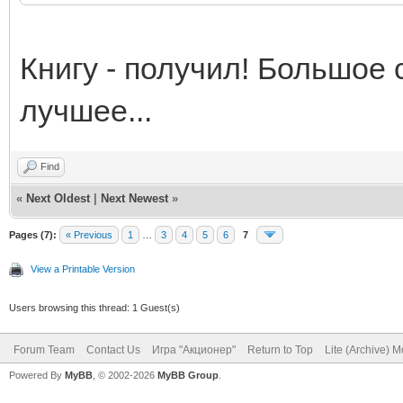
Книгу - получил! Большое 
лучшее...
Find
«
Next Oldest
|
Next Newest
»
Pages (7):
« Previous
1
…
3
4
5
6
7
View a Printable Version
Users browsing this thread: 1 Guest(s)
Forum Team
Contact Us
Игра "Акционер"
Return to Top
Lite (Archive) 
Powered By
MyBB
, © 2002-2026
MyBB Group
.