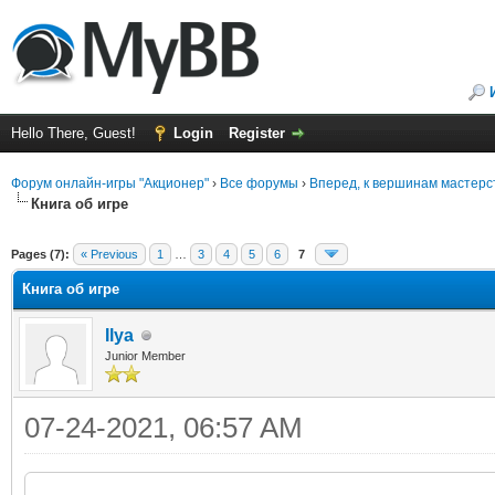
Hello There, Guest!
Login
Register
Форум онлайн-игры "Акционер"
›
Все форумы
›
Вперед, к вершинам мастерс
Книга об игре
ge
Pages (7):
« Previous
1
…
3
4
5
6
7
Книга об игре
Ilya
Junior Member
07-24-2021, 06:57 AM