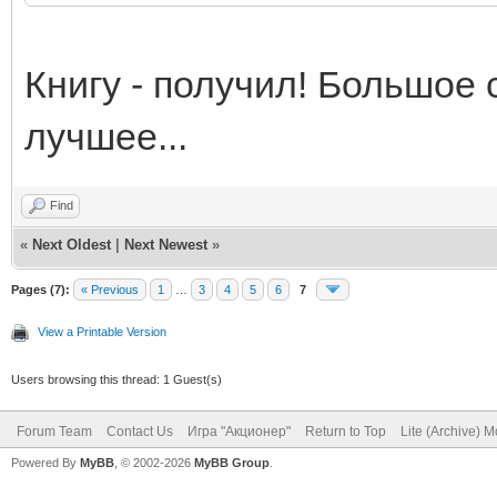
Книгу - получил! Большое 
лучшее...
Find
«
Next Oldest
|
Next Newest
»
Pages (7):
« Previous
1
…
3
4
5
6
7
View a Printable Version
Users browsing this thread: 1 Guest(s)
Forum Team
Contact Us
Игра "Акционер"
Return to Top
Lite (Archive) 
Powered By
MyBB
, © 2002-2026
MyBB Group
.