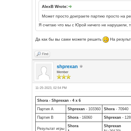
AlexB Wrote:
Может просто доиграете партию просто на ре
Я считаю что мы с Юрой ничего не нарушили, те
Да как бы вы сами можете решить
На результ
Find
shprexan
Member
11-25-2023, 02:54 PM
Shora - Shprexan - 4 x 6
Партия A
Shprexan
- 103360
Shora
- 70940
Партия B
Shora
- 16060
Shprexan
- 12
Shora
Shprexan
Результат игры