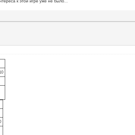
нтереса к этой игре уже не было...
10
0