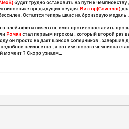
AlexB)
будет трудно остановить на пути к чемпионству 
ом виновнике предыдущих неудач.
Виктор(Governor)
два
бессилен. Остается теперь шанс на бронзовую медаль ,
 в плей-офф и ничего не смог противопоставить про
сли
Роман
стал первым игроком , который второй раз в
 году он просто не дает шансов соперников , завершив
о подобное неизвестно , а вот имя нового чемпиона ста
 момент ? Скоро узнаем...