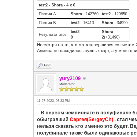
test2 - Shora - 4 x 6
Партия A
Shora
- 142760
test2
- 129850
Партия B
test2
- 16410
Shora
- 34990
test2
Shora
Результат игры
0
2
(+31490)
Несмотря на то, что матч завершился со счетом 
Админа не находилось нужных карт, а у меня они
Find
yury2109
Moderator
11-27-2023, 06:33 PM
В первом чемпионате в полуфинале бы
обыгравший
Сергея(SergeyCh)
, стал ч
нельзя сказать кто именно это будет. 
полуфинале также были одинаковые резу