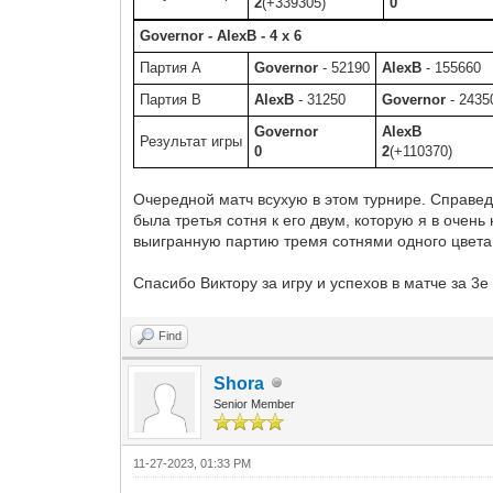
2
(+339305)
0
Governor - AlexB - 4 x 6
Партия A
Governor
- 52190
AlexB
- 155660
Партия B
AlexB
- 31250
Governor
- 2435
Governor
AlexB
Результат игры
0
2
(+110370)
Очередной матч всухую в этом турнире. Справед
была третья сотня к его двум, которую я в очень
выигранную партию тремя сотнями одного цвета
Спасибо Виктору за игру и успехов в матче за 3е
Find
Shora
Senior Member
11-27-2023, 01:33 PM