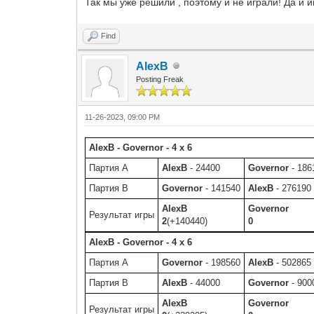
Так мы уже решили , поэтому и не играли! Да и и
Find
AlexB
Posting Freak
11-26-2023, 09:00 PM
AlexB - Governor - 4 x 6
Партия A
AlexB
- 24400
Governor
- 186
Партия B
Governor
- 141540
AlexB
- 276190
AlexB
Governor
Результат игры
2
(+140440)
0
AlexB - Governor - 4 x 6
Партия A
Governor
- 198560
AlexB
- 502865
Партия B
AlexB
- 44000
Governor
- 900
AlexB
Governor
Результат игры