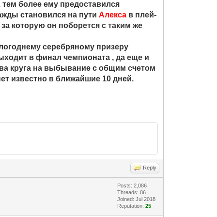
, тем более ему предоставился
жды становился на пути
Алекса
в плей-
 за которую он поборется с таким же
шлогоднему серебряному призеру
ыходит в финал чемпионата , да еще и
 два круга на выбывание с общим счетом
нет известно в ближайшие 10 дней.
Reply
Posts: 2,086
Threads: 86
Joined: Jul 2018
Reputation:
25