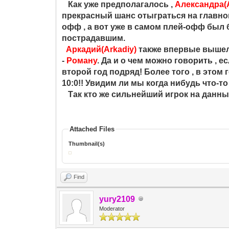
Как уже предполагалось ,
Александра(
прекрасный шанс отыграться на главн
офф , а вот уже в самом плей-офф был 
пострадавшим.
Аркадий(Arkadiy)
также впервые вышел
-
Роману
. Да и о чем можно говорить , е
второй год подряд! Более того , в этом
10:0!! Увидим ли мы когда нибудь что-т
Так кто же сильнейший игрок на данный
Attached Files
Thumbnail(s)
Find
yury2109
Moderator