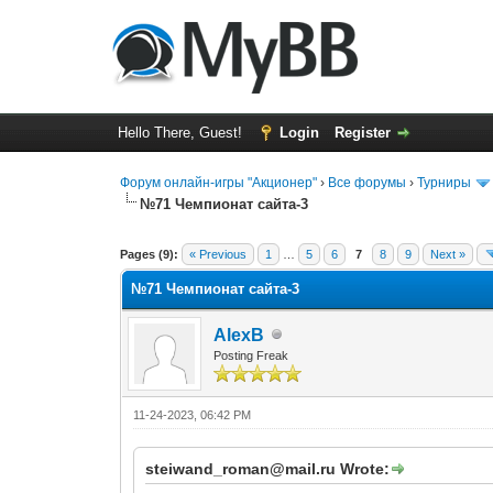
Hello There, Guest!
Login
Register
Форум онлайн-игры "Акционер"
›
Все форумы
›
Турниры
№71 Чемпионат сайта-3
1 Vote(s) - 5 Average
1
2
3
4
5
Pages (9):
« Previous
1
…
5
6
7
8
9
Next »
№71 Чемпионат сайта-3
AlexB
Posting Freak
11-24-2023, 06:42 PM
steiwand_roman@mail.ru Wrote: