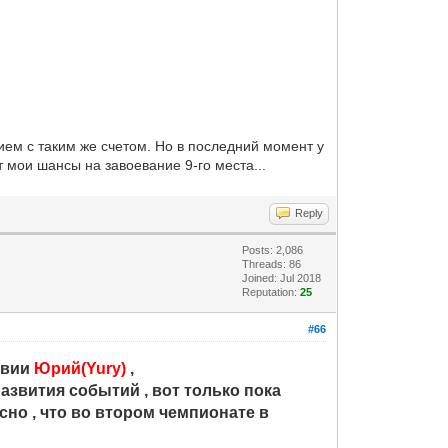
нием с таким же счетом. Но в последний момент у
 мои шансы на завоевание 9-го места...
Reply
Posts: 2,086
Threads: 86
Joined: Jul 2018
Reputation:
25
#66
твии
Юрий(Yury)
,
азвития событий , вот только пока
сно , что во втором чемпионате в