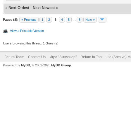
«
Next Oldest
|
Next Newest
»
Pages (8):
« Previous
1
2
3
4
5
…
8
Next »
View a Printable Version
Users browsing this thread: 1 Guest(s)
Forum Team
Contact Us
Игра "Акционер"
Return to Top
Lite (Archive) 
Powered By
MyBB
, © 2002-2026
MyBB Group
.