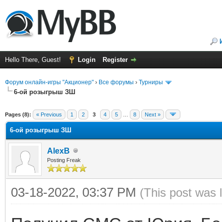
Hello There, Guest!
Login
Register
Форум онлайн-игры "Акционер"
›
Все форумы
›
Турниры
6-ой розыгрыш ЗШ
ge
Pages (8):
« Previous
1
2
3
4
5
…
8
Next »
6-ой розыгрыш ЗШ
AlexB
Posting Freak
03-18-2022, 03:37 PM
(This post was 