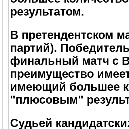
результатом.
В претендентском ма
партий). Победител
финальный мат
ч с 
преимущество имеет 
имеющий
больше
е 
"
п
люсовым
" резуль
Судьей кандидатски