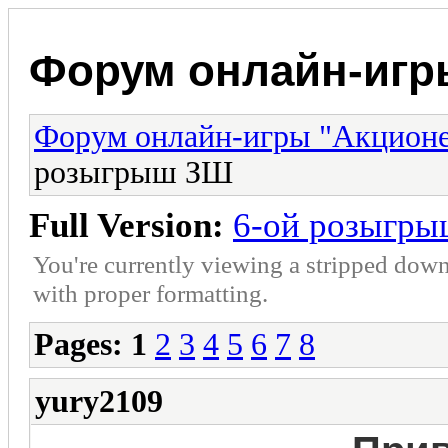
Форум онлайн-игр
Форум онлайн-игры "Акцион
розыгрыш ЗШ
Full Version:
6-ой розыгр
You're currently viewing a stripped down
with proper formatting.
Pages:
1
2
3
4
5
6
7
8
yury2109