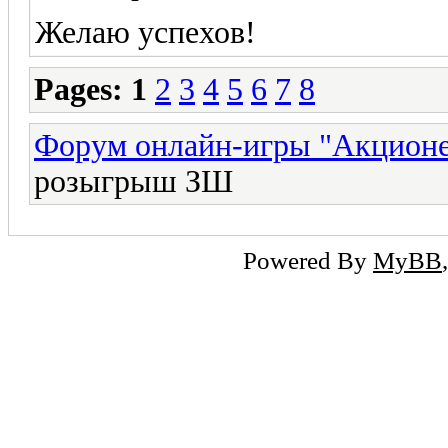
Желаю успехов!
Pages:
1
2
3
4
5
6
7
8
Форум онлайн-игры "Акцион
розыгрыш ЗШ
Powered By
MyBB