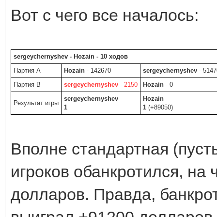
Вот с чего все началось:
sergeychernyshev - Hozain - 10 ходов
Партия A
Hozain
- 142670
sergeychernyshev
- 5147
Партия B
sergeychernyshev
- 2150
Hozain
- 0
sergeychernyshev
Hozain
Результат игры
1
1
(+89050)
Вполне стандартная (пусть
игроков обанкротился, на 
долларов. Правда, банкрот
выиграл +91200 долларов 