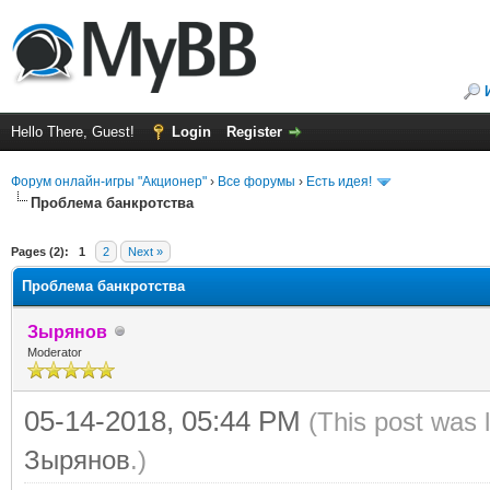
Hello There, Guest!
Login
Register
Форум онлайн-игры "Акционер"
›
Все форумы
›
Есть идея!
Проблема банкротства
ge
Pages (2):
1
2
Next »
Проблема банкротства
Зырянов
Moderator
05-14-2018, 05:44 PM
(This post was 
Зырянов
.)