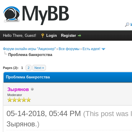
Hello There, Guest!
Login
Register
Форум онлайн-игры "Акционер"
›
Все форумы
›
Есть идея!
Проблема банкротства
ge
Pages (2):
1
2
Next »
Проблема банкротства
Зырянов
Moderator
05-14-2018, 05:44 PM
(This post was 
Зырянов
.)