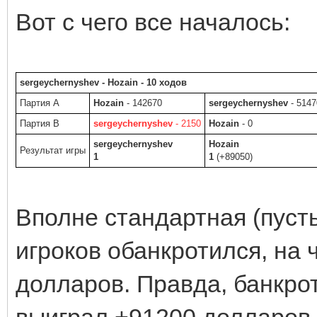
Вот с чего все началось:
sergeychernyshev - Hozain - 10 ходов
Партия A
Hozain
- 142670
sergeychernyshev
- 5147
Партия B
sergeychernyshev
- 2150
Hozain
- 0
sergeychernyshev
Hozain
Результат игры
1
1
(+89050)
Вполне стандартная (пусть
игроков обанкротился, на 
долларов. Правда, банкрот
выиграл +91200 долларов 