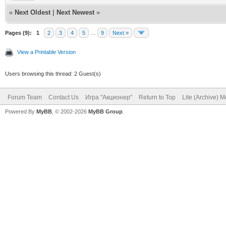
«
Next Oldest
|
Next Newest
»
Pages (9):
1
2
3
4
5
…
9
Next »
View a Printable Version
Users browsing this thread: 2 Guest(s)
Forum Team
Contact Us
Игра "Акционер"
Return to Top
Lite (Archive) 
Powered By
MyBB
, © 2002-2026
MyBB Group
.