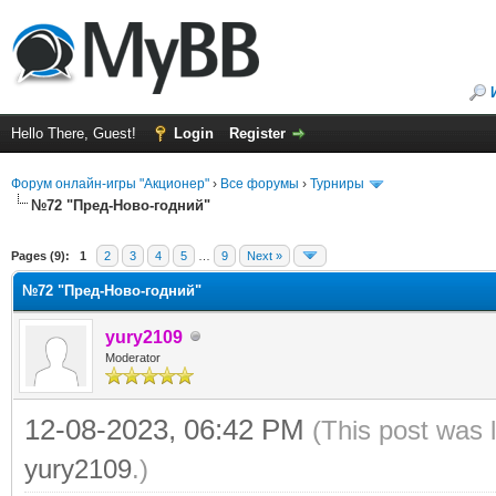
Hello There, Guest!
Login
Register
Форум онлайн-игры "Акционер"
›
Все форумы
›
Турниры
№72 "Пред-Ново-годний"
ge
Pages (9):
1
2
3
4
5
…
9
Next »
№72 "Пред-Ново-годний"
yury2109
Moderator
12-08-2023, 06:42 PM
(This post was 
yury2109
.)