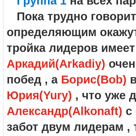
Группа 1
на всех пар
Пока трудно говорит
определяющим окажут
тройка лидеров имеет 
Аркадий(Arkadiy)
очен
побед , а
Борис(Bob)
в
Юрия(Yury)
, что уже
Александр(Alkonaft)
с
забот двум лидерам ,