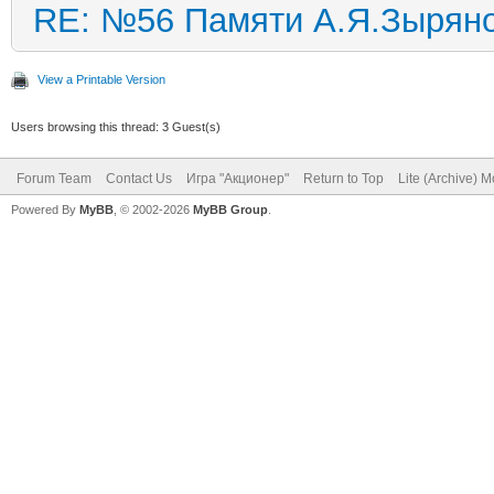
RE: №56 Памяти А.Я.Зырян
View a Printable Version
Users browsing this thread: 3 Guest(s)
Forum Team
Contact Us
Игра "Акционер"
Return to Top
Lite (Archive) 
Powered By
MyBB
, © 2002-2026
MyBB Group
.