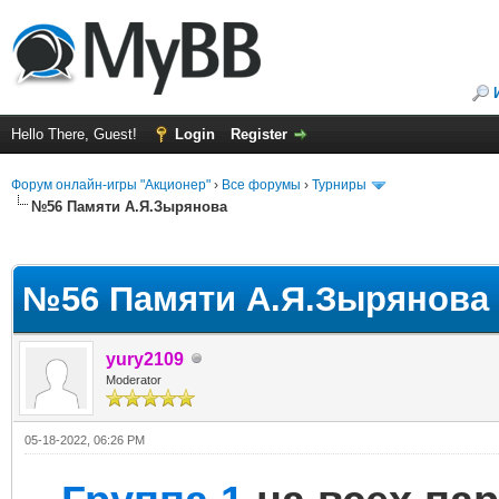
Hello There, Guest!
Login
Register
Форум онлайн-игры "Акционер"
›
Все форумы
›
Турниры
№56 Памяти А.Я.Зырянова
ge
№56 Памяти А.Я.Зырянова
yury2109
Moderator
05-18-2022, 06:26 PM