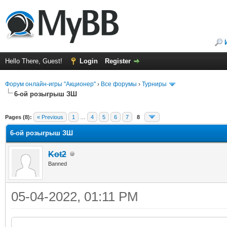
Hello There, Guest!
Login
Register
Форум онлайн-игры "Акционер"
›
Все форумы
›
Турниры
6-ой розыгрыш ЗШ
ge
Pages (8):
« Previous
1
…
4
5
6
7
8
6-ой розыгрыш ЗШ
Kot2
Banned
05-04-2022, 01:11 PM