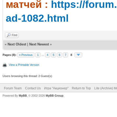
матчей :
https://foru
ad-1082.html
Find
«
Next Oldest
|
Next Newest
»
Pages (8):
« Previous
1
…
4
5
6
7
8
View a Printable Version
Users browsing this thread: 2 Guest(s)
Forum Team
Contact Us
Игра "Акционер"
Return to Top
Lite (Archive) 
Powered By
MyBB
, © 2002-2026
MyBB Group
.