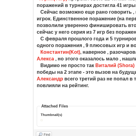
поражений в турнирах достигла 41 игры
Сейчас возможно еще рано говорить ,
игрок. Единственное поражение (на пер
позволили уверенно финишировать вто
сейчас у него серия из 7 игр без пораже
С февраля прошлого года и 5 турниро
одного поражения , 9 плюсовых игр и во
Константин(Kot)
, наверное , разочаро
Алекса
, но этого оказалось мало , наш
Видимо не просто так
Виталий (Shora)
победы на 2 этапе - это вызов на будущ
Александр
всего третий раз не попал в 
повлияли на рейтинг.
Attached Files
Thumbnail(s)
Find