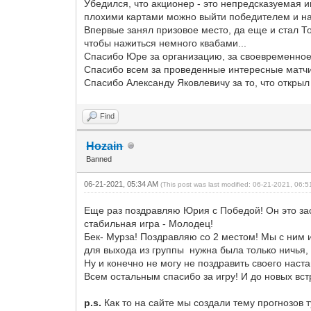
Убедился, что акционер - это непредсказуемая и
плохими картами можно выйти победителем и на
Впервые занял призовое место, да еще и стал Т
чтобы нажиться немного квабами...
Спасибо Юре за организацию, за своевременное
Спасибо всем за проведенные интересные матч
Спасибо Александу Яковлевичу за то, что открыл
Find
Hozain
Banned
06-21-2021, 05:34 AM
(This post was last modified: 06-21-2021, 06:
Еще раз поздравляю Юрия с Победой! Он это за
стабильная игра - Молодец!
Бек- Мурза! Поздравляю со 2 местом! Мы с ним и
для выхода из группы нужна была только ничья, 
Ну и конечно не могу не поздравить своего нас
Всем остальным спасибо за игру! И до новых вст
p.s.
Как то на сайте мы создали тему прогнозов 