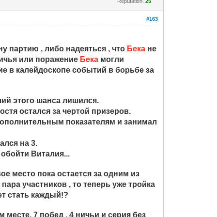
Reputation:
25
#163
 партию , либо надеяться , что
Бека
не
ничья или поражение
Бека
могли
тие в калейдоскопе событий в борьбе за
лий этого шанса лишился.
Костя остался за чертой призеров.
о дополнительным показателям и занимал
ался на 3.
 обойти Виталия...
ое место пока остается за одним из
ара участников , то теперь уже тройка
ет стать каждый!?
месте. 7 побед , 4 ничьи и серия без