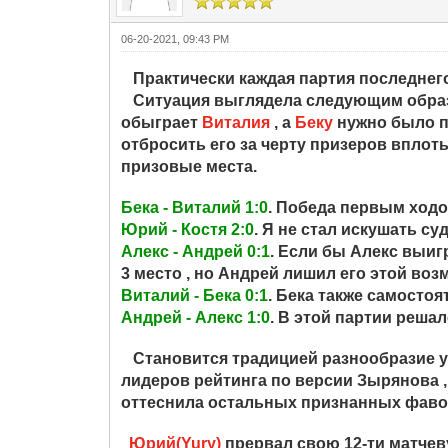
06-20-2021, 09:43 PM
Практически каждая партия последнег
Ситуация выглядела следующим образ
обыграет
Виталия
, а
Беку
нужно было п
отбросить его за черту призеров вплот
призовые места.
Бека - Виталий 1:0
. Победа первым ходо
Юрий - Костя 2:0
. Я не стал искушать су
Алекс - Андрей 0:1
. Если бы Алекс выиг
3 место , но Андрей лишил его этой воз
Виталий - Бека 0:1
. Бека также самостоя
Андрей - Алекс 1:0
. В этой партии решал
Становится традицией разнообразие уча
лидеров рейтинга по версии Зырянова ,
оттеснила остальных признанных фавори
Юрий(Yury)
прервал свою 12-ти матчеву