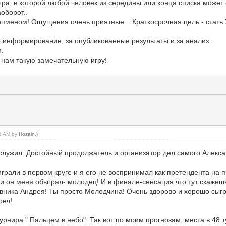
гра, в которой любой человек из середины или конца списка может 
оборот..
опменом! Ощущения очень приятные... Краткосрочная цель - стать
 информирование, за опубликованные результаты и за анализ.
и.
 нам такую замечательную игру!
51 AM by
Hozain
.)
служил. Достойный продолжатель и организатор дел самого Алекс
грали в первом круге и я его не воспринимал как претендента на пр
и он меня обыграл- молодец! И в финале-сенсация что тут скажешь
тавника Андрея! Ты просто Молодчина! Очень здорово и хорошо сыг
реч!
турнира " Пальцем в небо". Так вот по моим прогнозам, места в 4