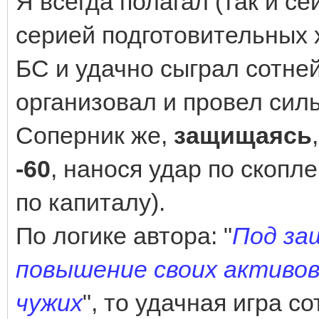
Я всегда полагал (так и се
серией подготовительных х
БС и удачно сыграл сотней,
организовал и провел си
Соперник же,
защищаясь
-60
, нанося удар по скопл
по капиталу).
По логике автора: "
Под за
повышение своих активов
чужих
", то удачная игра с