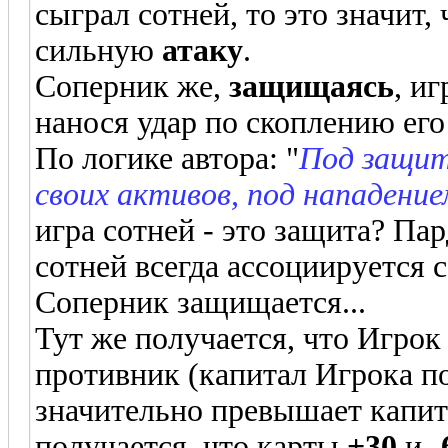
сыграл сотней, то это значит,
сильную
атаку
.
Соперник же,
защищаясь
, и
нанося удар по скоплению его 
По логике автора: "
Под защит
своих активов, под нападени
игра сотней - это защита? Па
сотней всегда ассоциируется 
Соперник защищается...
Тут же получается, что Игрок
противник (капитал Игрока по
значительно превышает капита
получается, что карты
+30
и
-