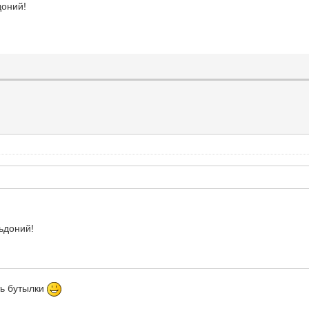
доний!
ьдоний!
ть бутылки