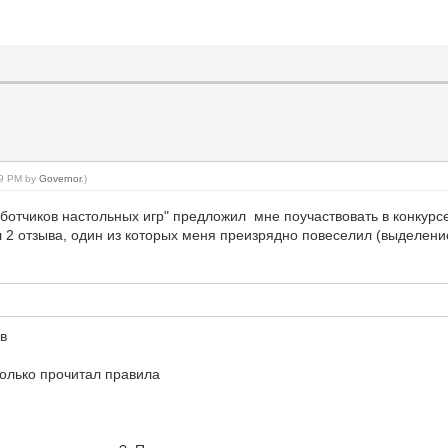
:59 PM by
Governor
.)
ботчиков настольных игр" предложил мне поучаствовать в конкурсе
л 2 отзыва, один из которых меня преизрядно повеселил (выделени
ов
Только прочитал правила