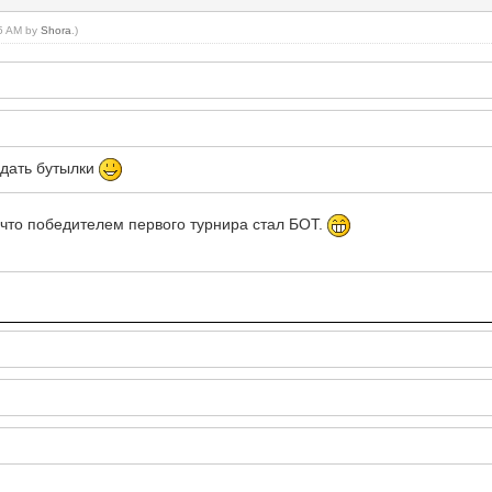
45 AM by
Shora
.)
 сдать бутылки
, что победителем первого турнира стал БОТ.