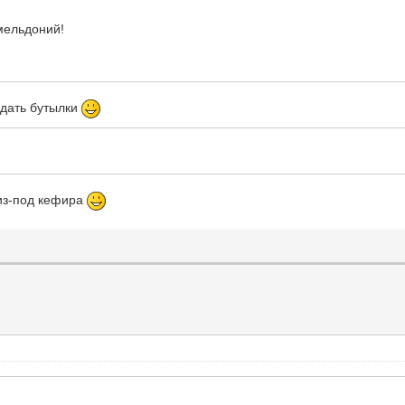
мельдоний!
 сдать бутылки
 из-под кефира