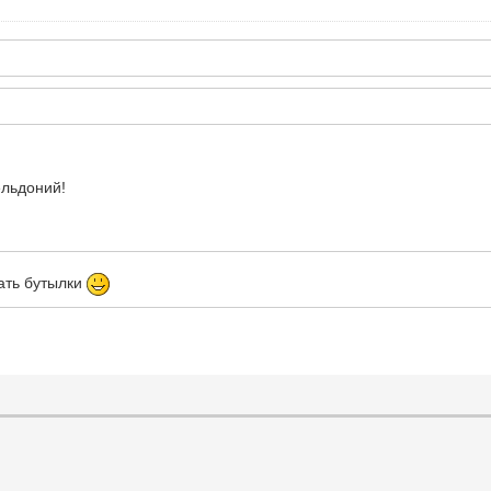
ельдоний!
дать бутылки