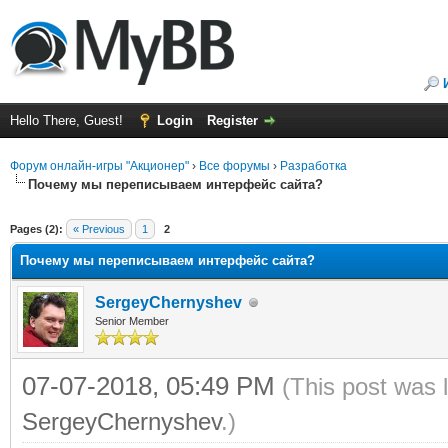
Hello There, Guest!
Login
Register
Форум онлайн-игры "Акционер"
›
Все форумы
›
Разработка
Почему мы переписываем интерфейс сайта?
ge
Pages (2):
« Previous
1
2
Почему мы переписываем интерфейс сайта?
SergeyChernyshev
Senior Member
07-07-2018, 05:49 PM
(This post was 
SergeyChernyshev
.)