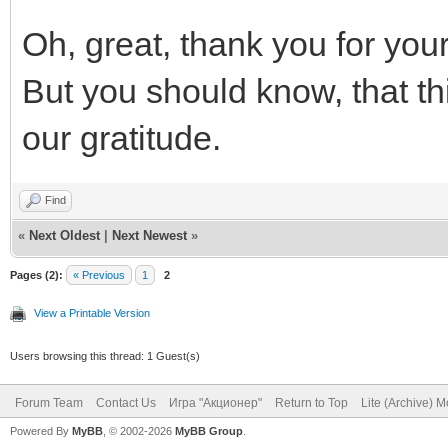
Oh, great, thank you for your
But you should know, that th
our gratitude.
Find
«
Next Oldest
|
Next Newest
»
Pages (2):
« Previous
1
2
View a Printable Version
Users browsing this thread: 1 Guest(s)
Forum Team
Contact Us
Игра "Акционер"
Return to Top
Lite (Archive) 
Powered By
MyBB
, © 2002-2026
MyBB Group
.