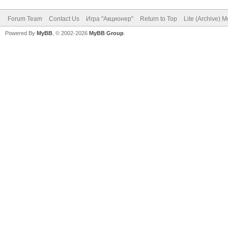
Forum Team
Contact Us
Игра "Акционер"
Return to Top
Lite (Archive) 
Powered By
MyBB
, © 2002-2026
MyBB Group
.