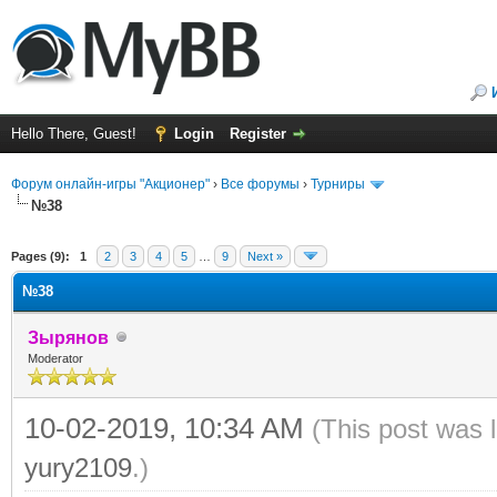
Hello There, Guest!
Login
Register
Форум онлайн-игры "Акционер"
›
Все форумы
›
Турниры
№38
ge
Pages (9):
1
2
3
4
5
…
9
Next »
№38
Зырянов
Moderator
10-02-2019, 10:34 AM
(This post was 
yury2109
.)