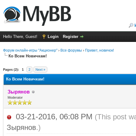
Hello There, Guest!
Login
Register
Форум онлайн-игры "Акционер"
›
Все форумы
›
Привет, новичок!
Ко Всем Новичкам!
ge
Pages (2):
1
2
Next »
Ко Всем Новичкам!
Зырянов
Moderator
03-21-2016, 06:08 PM
(This post w
Зырянов
.)