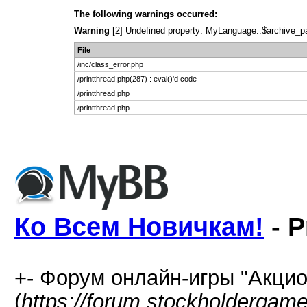
The following warnings occurred:
Warning
[2] Undefined property: MyLanguage::$archive_page
File
/inc/class_error.php
/printthread.php(287) : eval()'d code
/printthread.php
/printthread.php
Ко Всем Новичкам!
- P
+- Форум онлайн-игры "Акцио
(
https://forum.stockholdergam