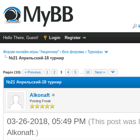
Hello There, Guest!
Login
Register
Форум онлайн-игры "Акционер"
›
Все форумы
›
Турниры
№21 Апрельский-18 турнир
ge
Pages (10):
« Previous
1
2
3
4
5
…
10
Next »
№21 Апрельский-18 турнир
Alkonaft
Posting Freak
03-26-2018, 05:49 PM
(This post was 
Alkonaft
.)