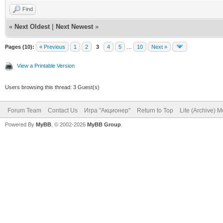
Find
«
Next Oldest
|
Next Newest
»
Pages (10):
« Previous
1
2
3
4
5
…
10
Next »
View a Printable Version
Users browsing this thread: 3 Guest(s)
Forum Team
Contact Us
Игра "Акционер"
Return to Top
Lite (Archive) 
Powered By
MyBB
, © 2002-2026
MyBB Group
.