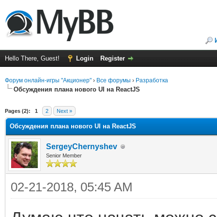
Hello There, Guest!
Login
Register
Форум онлайн-игры "Акционер"
›
Все форумы
›
Разработка
Обсуждения плана нового UI на ReactJS
ge
Pages (2):
1
2
Next »
Обсуждения плана нового UI на ReactJS
SergeyChernyshev
Senior Member
02-21-2018, 05:45 AM