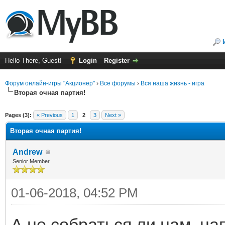
Hello There, Guest!
Login
Register
Форум онлайн-игры "Акционер"
›
Все форумы
›
Вся наша жизнь - игра
Вторая очная партия!
ge
Pages (3):
« Previous
1
2
3
Next »
Вторая очная партия!
Andrew
Senior Member
01-06-2018, 04:52 PM
А не собраться ли нам, нап