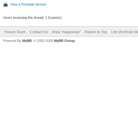
View a Printable Version
Users browsing this thread: 1 Guest(s)
Forum Team
Contact Us
Игра "Акционер"
Return to Top
Lite (Archive) 
Powered By
MyBB
, © 2002-2026
MyBB Group
.