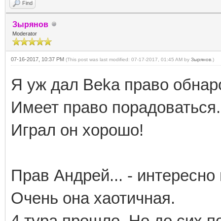
Find
Зырянов
Moderator
07-16-2017, 10:37 PM
(This post was last modified: 07-17-2017, 01:45 AM by
Зырянов
.)
Я уж дал Beka право обнар
Имеет право порадоваться.
Играл он хорошо!
Прав Андрей... - интересно
Очень она хаотичная.
4 тура прошло. Но до сих по