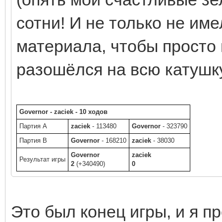
сотни! И не только не име
материала, чтобы просто п
разошёлся на всю катушк
Governor - zaciek - 10 ходов
Партия A
zaciek
- 113480
Governor
- 323790
Партия B
Governor
- 168210
zaciek
- 38030
Governor
zaciek
Результат игры
2
(+340490)
0
Это был конец игры, и я пр