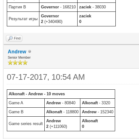
Партия B
Governor
- 168210
zaciek
- 38030
Governor
zaciek
Результат игры
2
(+340490)
0
Find
Andrew
Senior Member
07-17-2017, 10:54 AM
Alkonaft - Andrew - 10 moves
Game A
Andrew
- 80840
Alkonaft
- 3320
Game B
Alkonaft
- 118800
Andrew
- 152340
Andrew
Alkonaft
Game series result
2
(+111060)
0