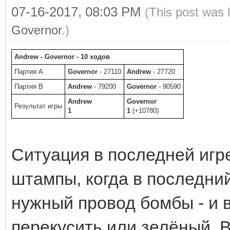
07-16-2017, 08:03 PM
(This post was 
Governor
.)
Andrew - Governor - 10 ходов
Партия A
Governor
- 27110
Andrew
- 27720
Партия B
Andrew
- 79200
Governor
- 90590
Andrew
Governor
Результат игры
1
1
(+10780)
Ситуация в последней игр
штампы, когда в последни
нужный провод бомбы - и 
перекусить или зелёный. В