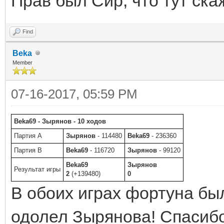
Прав был Сир, что тут ска
Find
Beka
Member
07-16-2017, 05:59 PM
Beka69 - Зырянов - 10 ходов
Партия A
Зырянов
- 114480
Beka69
- 236360
Партия B
Beka69
- 116720
Зырянов
- 99120
Beka69
Зырянов
Результат игры
2
(+139480)
0
В обоих играх фортуна бы
одолел Зырянова! Спасибо