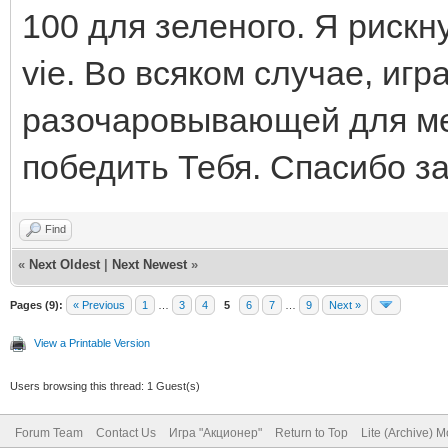
100 для зеленого. Я рискну
vie. Во всяком случае, иг
разочаровывающей для меня
победить Тебя. Спасибо з
Find
«
Next Oldest
|
Next Newest
»
Pages (9):
« Previous
1
…
3
4
5
6
7
…
9
Next »
View a Printable Version
Users browsing this thread: 1 Guest(s)
Forum Team
Contact Us
Игра "Акционер"
Return to Top
Lite (Archive) 