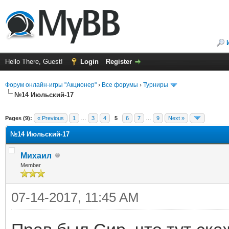
Hello There, Guest!
Login
Register
Форум онлайн-игры "Акционер"
›
Все форумы
›
Турниры
№14 Июльский-17
ge
Pages (9):
« Previous
1
…
3
4
5
6
7
…
9
Next »
№14 Июльский-17
Михаил
Member
07-14-2017, 11:45 AM