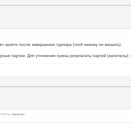
ет залито после завершения турнира (чтоб никому не мешать).
ные партии. Для уточнения нужны результаты партий (капиталы) - 
:23 PM by
Зырянов
.)