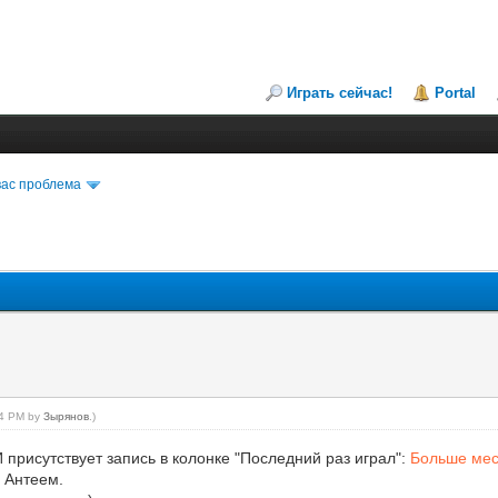
Играть сейчас!
Portal
вас проблема
:04 PM by
Зырянов
.)
 присутствует запись в колонке "Последний раз играл":
Больше мес
с Антеем.