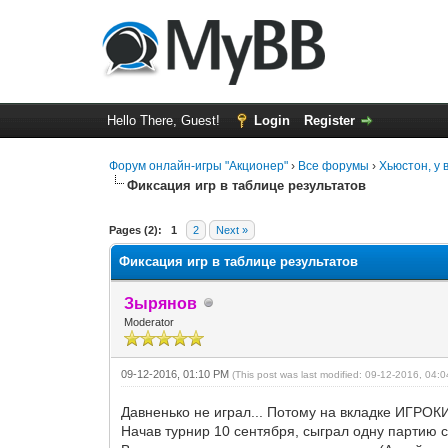
Hello There, Guest!
Login
Register
Форум онлайн-игры "Акционер"
›
Все форумы
›
Хьюстон, у 
Фиксация игр в таблице результатов
0 Vote(s) - 0 Average
1
2
3
4
5
Pages (2):
1
2
Next »
Фиксация игр в таблице результатов
Зырянов
Moderator
09-12-2016, 01:10 PM
(This post was last modified: 09-12-2016, 04
Давненько не играл... Потому на вкладке ИГРОКИ
Начав турнир 10 сентября, сыграл одну партию 