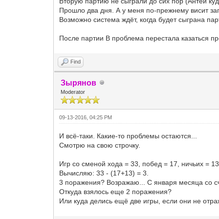
Вторую партию не сыграли до сих пор (Антей куд
Прошло два дня. А у меня по-прежнему висит за
Возможно система ждёт, когда будет сыграна пар
После партии В проблема перестала казаться пр
Find
Зырянов
Moderator
09-13-2016, 04:25 PM
И всё-таки. Какие-то проблемы остаются...
Смотрю на свою строчку.
Игр со сменой хода = 33, побед = 17, ничьих = 13
Вычисляю: 33 - (17+13) = 3.
3 поражения? Возражаю... С января месяца со сч
Откуда взялось еще 2 поражения?
Или куда делись ещё две игры, если они не отра