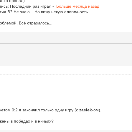
а-то пропал).
пись: Последний раз играл -
Больше месяца назад
тия В? Не знаю... Но вижу некую алогичность.
облемой. Всё отразилось...
.
етом 0:2 я закончил только одну игру (с
zaciek
-ом).
жены в победах и в ничьих?