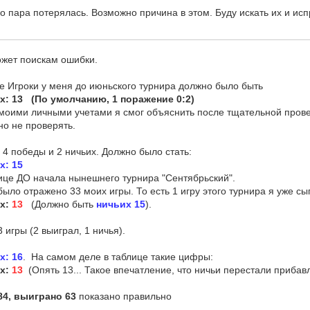
но пара потерялась. Возможно причина в этом. Буду искать их и исп
жет поискам ошибки.
це Игроки у меня до июньского турнира должно было быть
: 13 (По умолчанию, 1 поражение 0:2)
 моими личными учетами я смог объяснить после тщательной прове
но не проверять.
 4 победы и 2 ничьих. Должно было стать:
х: 15
лице ДО начала нынешнего турнира "Сентябрьский".
ыло отражено 33 моих игры. То есть 1 игру этого турнира я уже сыг
их:
13
(Должно быть
ничьих 15
).
 игры (2 выиграл, 1 ничья).
х: 16
. На самом деле в таблице такие цифры:
их:
13
(Опять 13... Такое впечатление, что ничьи перестали прибав
84, выиграно 63
показано правильно