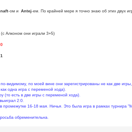
naft
-ом и
Antej
-ем. По крайней мере я точно знаю об этих двух иг
 (с Алконом они играли 3+5)
:
0
 1
:
, по-видимому, по моей вине они зарегистрированы не как две игры
 как одна игра с переменой хода).
у (то есть в две игры с переменой хода).
выиграл 2:0.
 в промежутке 16-18 мая. Ничья. Это была игра в рамках турнира "
 просьба
обременительна
.