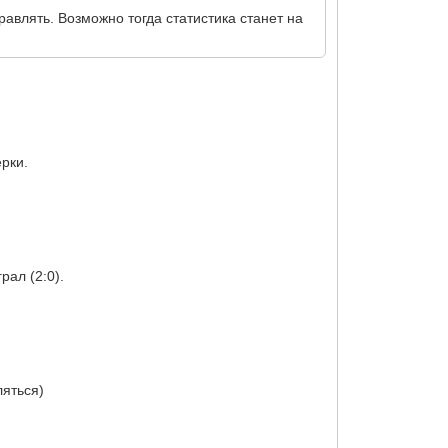
равлять. Возможно тогда статистика станет на
рки.
рал (2:0).
ляться)