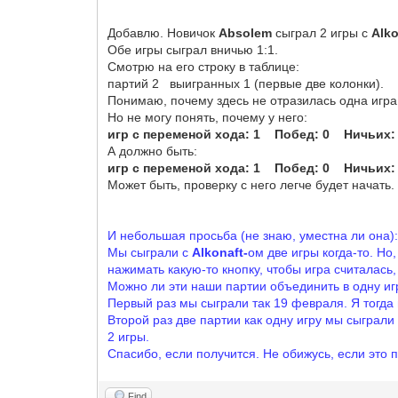
Добавлю. Новичок
Absolem
сыграл 2 игры с
Аlko
Обе игры сыграл вничью 1:1.
Смотрю на его строку в таблице:
партий 2 выигранных 1 (первые две колонки).
Понимаю, почему здесь не отразилась одна игра
Но не могу понять, почему у него:
игр с переменой хода: 1 Побед: 0 Ничьих
А должно быть:
игр с переменой хода: 1 Побед: 0 Ничьих:
Может быть, проверку с него легче будет начать.
И небольшая просьба (не знаю, уместна ли она)
Мы сыграли с
Аlkonaft-
ом две игры когда-то. Но
нажимать какую-то кнопку, чтобы игра считалась,
Можно ли эти наши партии объединить в одну игр
Первый раз мы сыграли так 19 февраля. Я тогда 
Второй раз две партии как одну игру мы сыграли
2 игры.
Спасибо, если получится. Не обижусь, если это
Find