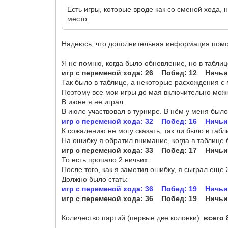
Есть игры, которые вроде как со сменой хода, 
место.
Надеюсь, что дополнительная информация помо
Я не помню, когда было обновление, но в табли
игр с переменой хода: 26 Побед: 12 Ничьих
Так было в таблице, а некоторые расхождения с
Поэтому все мои игры до мая включительно мож
В июне я не играл.
В июле участвовал в турнире. В нём у меня было
игр с переменой хода: 32 Побед: 16 Ничьи
К сожалению не могу сказать, так ли было в таб
На ошибку я обратил внимание, когда в таблице б
игр с переменой хода: 33 Побед: 17 Ничь
То есть пропало 2 ничьих.
После того, как я заметил ошибку, я сыграл еще 3
Должно было стать:
игр с переменой хода: 36 Побед: 19 Ничьи
игр с переменой хода: 36 Побед: 19 Ничь
Количество партий (первые две колонки):
всего 