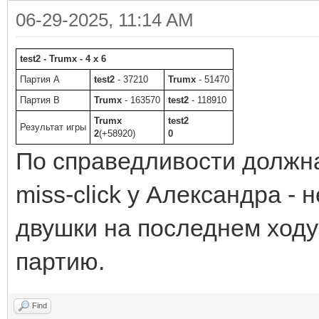
06-29-2025, 11:14 AM
test2 - Trumx - 4 x 6
Партия A
test2
- 37210
Trumx
- 51470
Партия B
Trumx
- 163570
test2
- 118910
Trumx
test2
Результат игры
2
(+58920)
0
По справедливости должна
miss-click у Александра - 
двушки на последнем ходу 
партию.
Find