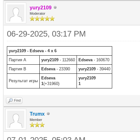
yury2109
Moderator
06-29-2025, 03:17 PM
yury2109 - Edseva - 4 x 6
Партия A
yury2109
- 112660
Edseva
- 160670
Партия B
Edseva
- 23390
yury2109
- 39440
Edseva
yury2109
Результат игры
1
(+31960)
1
Find
Trumx
Member
07-01-2025, 05:03 AM