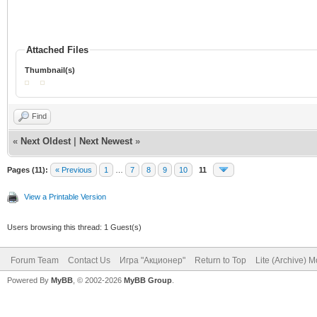
Attached Files
Thumbnail(s)
Find
«
Next Oldest
|
Next Newest
»
Pages (11):
« Previous
1
…
7
8
9
10
11
View a Printable Version
Users browsing this thread: 1 Guest(s)
Forum Team
Contact Us
Игра "Акционер"
Return to Top
Lite (Archive) 
Powered By
MyBB
, © 2002-2026
MyBB Group
.