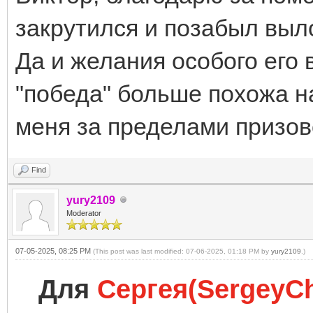
закрутился и позабыл выл
Да и желания особого его 
"победа" больше похожа н
меня за пределами призов
Find
yury2109
Moderator
07-05-2025, 08:25 PM
(This post was last modified: 07-06-2025, 01:18 PM by
yury2109
.)
Для
Сергея(SergeyC