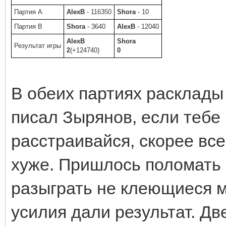
Партия A
AlexB
- 116350
Shora
- 10
Партия B
Shora
- 3640
AlexB
- 12040
AlexB
Shora
Результат игры
2
(+124740)
0
В обеих партиях расклады 
писал Зырянов, если тебе
расстраивайся, скорее вс
хуже. Пришлось поломать 
разыграть не клеющиеся м
усилия дали результат. Дв