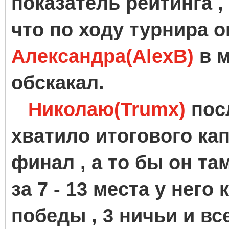
показатель рейтинга ,
что по ходу турнира 
Александра(AlexB)
в м
обскакал.
Николаю(Trumx)
посл
хватило итогового кап
финал , а то бы он та
за 7 - 13 места у него
победы , 3 ничьи и вс