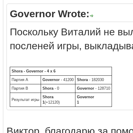
Governor Wrote:
Поскольку Виталий не вы
посленей игры, выкладыва
Shora - Governor - 4 x 6
Партия A
Governor
- 41200
Shora
- 182030
Партия B
Shora
- 0
Governor
- 128710
Shora
Governor
Результат игры
1
(+12120)
1
Виктор, благодарю за пом