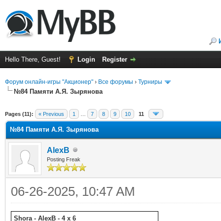
Hello There, Guest!
Login
Register
Форум онлайн-игры "Акционер"
›
Все форумы
›
Турниры
№84 Памяти А.Я. Зырянова
ge
Pages (11):
« Previous
1
…
7
8
9
10
11
№84 Памяти А.Я. Зырянова
AlexB
Posting Freak
06-26-2025, 10:47 AM
Shora - AlexB - 4 x 6