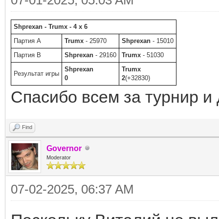
Shprexan - Trumx - 4 x 6
Партия A
Trumx
- 25970
Shprexan
- 15010
Партия B
Shprexan
- 29160
Trumx
- 51030
Shprexan
Trumx
Результат игры
0
2
(+32830)
Спасибо всем за турнир и
Find
Governor
Moderator
07-02-2025, 06:37 AM