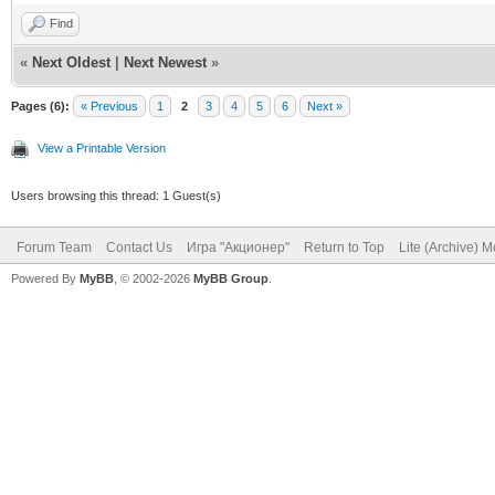
Find
«
Next Oldest
|
Next Newest
»
Pages (6):
« Previous
1
2
3
4
5
6
Next »
View a Printable Version
Users browsing this thread: 1 Guest(s)
Forum Team
Contact Us
Игра "Акционер"
Return to Top
Lite (Archive) 
Powered By
MyBB
, © 2002-2026
MyBB Group
.