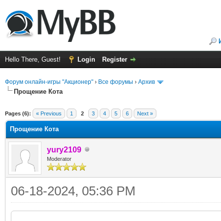
Hello There, Guest!
Login
Register
Форум онлайн-игры "Акционер"
›
Все форумы
›
Архив
Прощение Кота
ge
Pages (6):
« Previous
1
2
3
4
5
6
Next »
Прощение Кота
yury2109
Moderator
06-18-2024, 05:36 PM