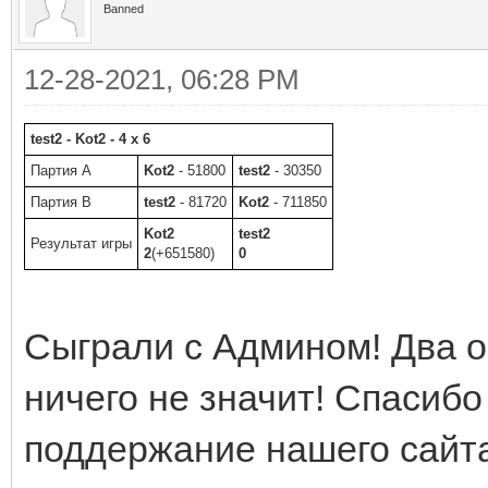
Banned
12-28-2021, 06:28 PM
test2 - Kot2 - 4 x 6
Партия A
Kot2
- 51800
test2
- 30350
Партия B
test2
- 81720
Kot2
- 711850
Kot2
test2
Результат игры
2
(+651580)
0
Сыграли с Админом! Два о
ничего не значит! Спасибо
поддержание нашего сайта