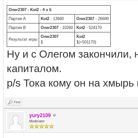
Олег2307 - Kot2 - 4 x 6
Партия A
Kot2
- 13940
Олег2307
- 26680
Партия B
Олег2307
- 10260
Kot2
- 524170
Олег2307
Kot2
Результат игры
1
1
(+501170)
Ну и с Олегом закончили,
капиталом.
p/s Тока кому он на хмырь
Find
yury2109
Moderator