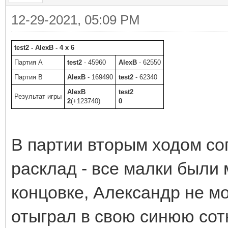
12-29-2021, 05:09 PM
test2 - AlexB - 4 x 6
Партия A
test2
- 45960
AlexB
- 62550
Партия B
AlexB
- 169490
test2
- 62340
AlexB
test2
Результат игры
2
(+123740)
0
В партии вторым ходом со
расклад - все малки были
концовке, Александр не мо
отыграл в свою синюю сот