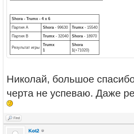
Shora - Trumx - 4 x 6
Партия A
Shora
- 99630
Trumx
- 15540
Партия B
Trumx
- 32040
Shora
- 18970
Trumx
Shora
Результат игры
1
1
(+71020)
Николай, большое спасибо
черта не успеваю. Даже р
Find
Kot2