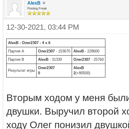
AlexB
Posting Freak
12-30-2021, 03:44 PM
AlexB - Олег2307 - 4 x 6
Партия A
Олег2307
- 153670
AlexB
- 228600
Партия B
AlexB
- 31330
Олег2307
- 25760
Олег2307
AlexB
Результат игры
0
2
(+80500)
Вторым ходом у меня были 
двушки. Выручил второй х
ходу Олег понизил двушкой