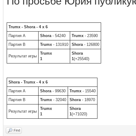
По просьбе Юрия публикую
Trumx - Shora - 4 x 6
Партия A
Shora
- 54240
Trumx
- 23590
Партия B
Trumx
- 131910
Shora
- 126800
Trumx
Shora
Результат игры
1
1
(+25540)
Shora - Trumx - 4 x 6
Партия A
Shora
- 99630
Trumx
- 15540
Партия B
Trumx
- 32040
Shora
- 18970
Trumx
Shora
Результат игры
1
1
(+71020)
Find