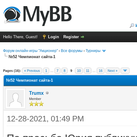
Hello There, Guest!
Login
Register
Форум онлайн-игры "Акционер"
›
Все форумы
›
Турниры
№52 Чемпионат сайта-1
ge
Pages (16):
« Previous
1
…
7
8
9
10
11
…
16
Next »
№52 Чемпионат сайта-1
Trumx
Member
12-28-2021, 01:49 PM