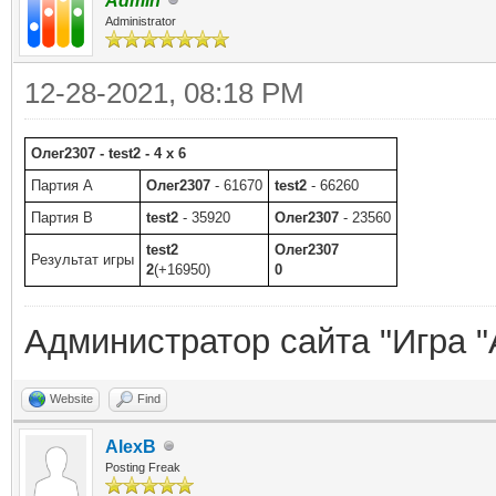
Admin
Administrator
12-28-2021, 08:18 PM
Олег2307 - test2 - 4 x 6
Партия A
Олег2307
- 61670
test2
- 66260
Партия B
test2
- 35920
Олег2307
- 23560
test2
Олег2307
Результат игры
2
(+16950)
0
Администратор сайта "Игра "
Website
Find
AlexB
Posting Freak