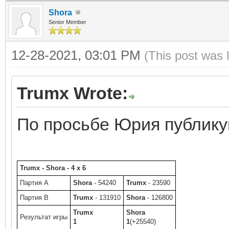
Shora
Senior Member
12-28-2021, 03:01 PM
(This post was 
Trumx Wrote:
По просьбе Юрия публику
Trumx - Shora - 4 x 6
Партия A
Shora
- 54240
Trumx
- 23590
Партия B
Trumx
- 131910
Shora
- 126800
Trumx
Shora
Результат игры
1
1
(+25540)