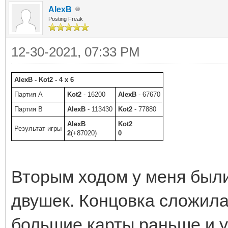
AlexB
Posting Freak
12-30-2021, 07:33 PM
AlexB - Kot2 - 4 x 6
Партия A
Kot2
- 16200
AlexB
- 67670
Партия B
AlexB
- 113430
Kot2
- 77880
AlexB
Kot2
Результат игры
2
(+87020)
0
Вторым ходом у меня были
двушек. Концовка сложила
большие карты раньше и у