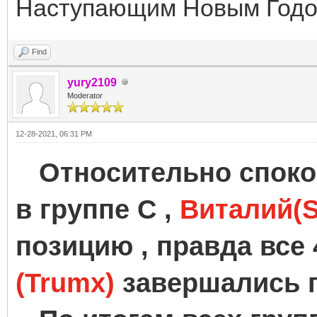
Наступающим Новым Годом
Find
yury2109
Moderator
12-28-2021, 06:31 PM
Относительно споко
в группе C ,
Виталий(S
позицию , правда все 
(Trumx)
завершались 