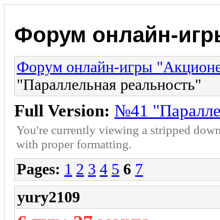
Форум онлайн-игр
Форум онлайн-игры "Акцион
"Параллельная реальность"
Full Version:
№41 "Паралле
You're currently viewing a stripped down
with proper formatting.
Pages:
1
2
3
4
5
6
7
yury2109