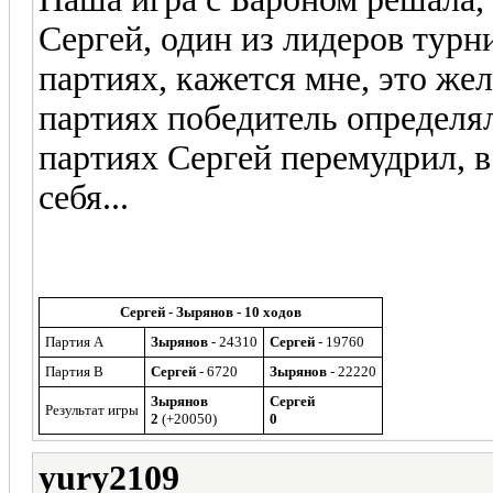
Сергей, один из лидеров турни
партиях, кажется мне, это же
партиях победитель определял
партиях Сергей перемудрил, в
себя...
Сергей - Зырянов - 10 ходов
Партия A
Зырянов
- 24310
Сергей
- 19760
Партия B
Сергей
- 6720
Зырянов
- 22220
Зырянов
Сергей
Результат игры
2
(+20050)
0
yury2109