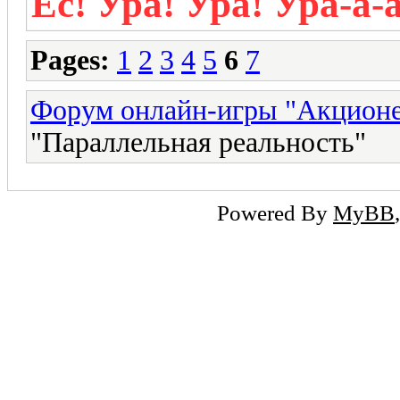
Ес! Ура! Ура! Ура-а-а
Pages:
1
2
3
4
5
6
7
Форум онлайн-игры "Акцион
"Параллельная реальность"
Powered By
MyBB