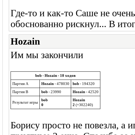
Где-то и как-то Саше не очень
обоснованно рискнул... В итог
Hozain
Им мы закончили
bob - Hozain - 10 ходов
Партия A
Hozain
- 478030
bob
- 194320
Партия B
bob
- 23990
Hozain
- 42520
bob
Hozain
Результат игры
0
2
(+302240)
Борису просто не повезла, а 