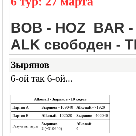
6 тур: 27 марта
BOB - HOZ BAR -
ALK свободен - 
Зырянов
6-ой так 6-ой...
Alkonaft - Зырянов - 10 ходов
Партия A
Зырянов
- 109040
Alkonaft
- 71920
Партия B
Alkonaft
- 192520
Зырянов
- 466040
Зырянов
Alkonaft
Результат игры
2
(+310640)
0