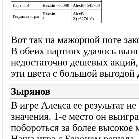
Партия B
Hozain
- 60000
AlexB
- 545700
Hozain
AlexB
Результат игры
0
2
(+627610)
Вот так на мажорной ноте зак
В обеих партиях удалось выиг
недостаточно дешевых акций,
эти цвета с большой выгодой 
Зырянов
В игре Алекса ее результат н
значения. 1-е место он выигр
побороться за более высокое 
Наша игра с Бароном решала, 