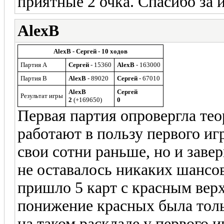
приятные 2 очка. Спасибо за и
AlexB
AlexB - Сергей - 10 ходов
Партия A
Сергей
- 15360
AlexB
- 163000
Партия B
AlexB
- 89020
Сергей
- 67010
AlexB
Сергей
Результат игры
2
(+169650)
0
Первая партия опровергла те
работают в пользу первого иг
свои сотни раньше, но и заве
не оставалось никаких шансов
пришло 5 карт с красным верхо
понижение красных была толь
на таком раскладе у первого и