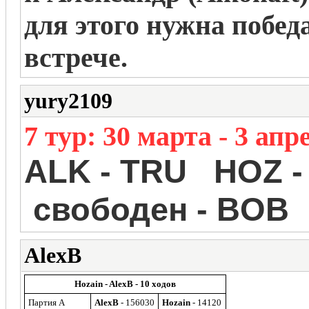
для этого нужна побед
встрече.
yury2109
7 тур: 30 марта - 3 апр
ALK - TRU HOZ -
свободен - BOB
AlexB
Hozain - AlexB - 10 ходов
Партия A
AlexB
- 156030
Hozain
- 14120