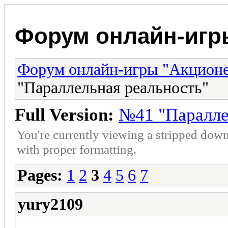
Форум онлайн-игр
Форум онлайн-игры "Акцион
"Параллельная реальность"
Full Version:
№41 "Паралле
You're currently viewing a stripped down
with proper formatting.
Pages:
1
2
3
4
5
6
7
yury2109