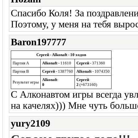
Спасибо Коля! За поздравлени
Поэтому, у меня на тебя выро
Baron197777
Сергей - Alkonaft - 10 ходов
Партия A
Alkonaft
- 11610
Сергей
- 371360
Партия B
Сергей
- 1387760
Alkonaft
- 1074350
Alkonaft
Сергей
Результат игры
0
2
(+673160)
С Алконавтом игры всегда увле
на качелях))) Мне чуть больш
yury2109