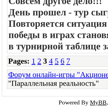
Совсем другое дело!!!
День прошел - тур сы
Повторяется ситуация 
победы в играх станов
в турнирной таблице 
Pages:
1
2
3
4
5
6
7
Форум онлайн-игры "Акцион
"Параллельная реальность"
Powered By
MyBB