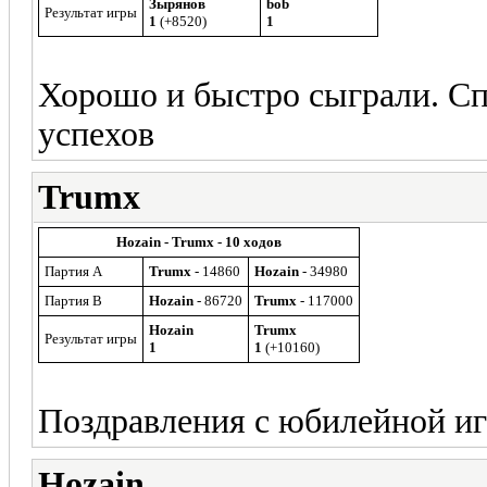
Зырянов
bob
Результат игры
1
(+8520)
1
Хорошо и быстро сыграли. Сп
успехов
Trumx
Hozain - Trumx - 10 ходов
Партия A
Trumx
- 14860
Hozain
- 34980
Партия B
Hozain
- 86720
Trumx
- 117000
Hozain
Trumx
Результат игры
1
1
(+10160)
Поздравления с юбилейной иг
Hozain