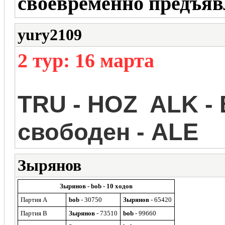
своевременно предъяв
yury2109
2 тур: 16 марта
TRU
-
HOZ ALK
-
свободен - ALE
Зырянов
Зырянов - bob - 10 ходов
Партия A
bob
- 30750
Зырянов
- 65420
Партия B
Зырянов
- 73510
bob
- 99660