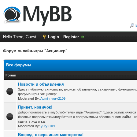
Hello There, Guest!
Login
Register
Форум онлайн-игры "Акционер"
Все форумы
Forum
Новости и объявления
Здесь публикуются новости, анонсы, объявления, связанные с функциони
форума игры "Акционер"
Moderated By:
Admin
,
yury2109
Привет, новичок!
Добро пожаловать в клуб любителей игры "Акционер"! Здесь разъясняются 
базовые вопросы взаимодействия с программным обеспечением сайта - как
сделать ход и т.д.
Moderated By:
yury2109
Вперед, к вершинам мастерства!