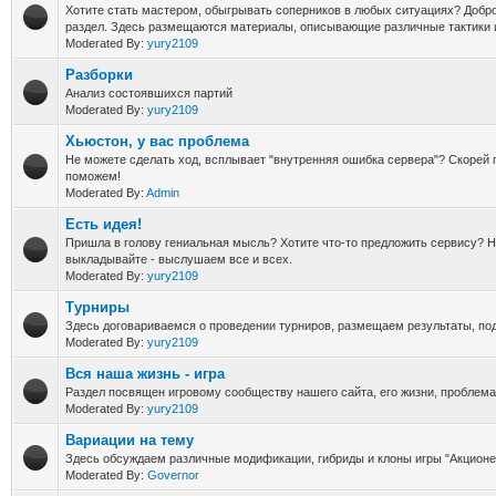
Хотите стать мастером, обыгрывать соперников в любых ситуациях? Добро
раздел. Здесь размещаются материалы, описывающие различные тактики и
Moderated By:
yury2109
Разборки
Анализ состоявшихся партий
Moderated By:
yury2109
Хьюстон, у вас проблема
Не можете сделать ход, всплывает "внутренняя ошибка сервера"? Скорей 
поможем!
Moderated By:
Admin
Есть идея!
Пришла в голову гениальная мысль? Хотите что-то предложить сервису? Н
выкладывайте - выслушаем все и всех.
Moderated By:
yury2109
Турниры
Здесь договариваемся о проведении турниров, размещаем результаты, под
Moderated By:
yury2109
Вся наша жизнь - игра
Раздел посвящен игровому сообществу нашего сайта, его жизни, проблема
Moderated By:
yury2109
Вариации на тему
Здесь обсуждаем различные модификации, гибриды и клоны игры "Акционе
Moderated By:
Governor