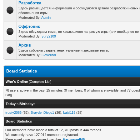
Разработка
Здесь размещается информация и обсуждаются детали разработки новых 
обеспечения игры.
Moderated By:
Admin
Оффтопик
Здесь обсуждаем темы, не касающиеся напрямую игры (или вообще ее не 
Moderated By:
yury2109
Архив
Здесь собраны старые, неактуальные и закрытые темы.
Moderated By:
Governor
Board Statistics
Who's Online
[
Complete List
]
78 users active in the past 15 minutes (0 members, 0 of whom are invisible, and 77 guest
Bing
Today's Birthdays
trusty2086
(52),
BraydenDiego1
(36),
kajal119
(28)
Board Statistics
Our members have made a total of 12,310 posts in 444 threads.
We currently have 127,014 members registered.
Please welcome our newest member,
Hartmann846