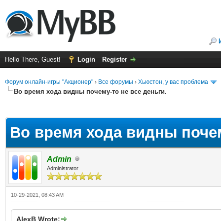
Hello There, Guest!
Login
Register
Форум онлайн-игры "Акционер"
›
Все форумы
›
Хьюстон, у вас проблема
Во время хода видны почему-то не все деньги.
ge
Во время хода видны почем
Admin
Administrator
10-29-2021, 08:43 AM
AlexB Wrote: