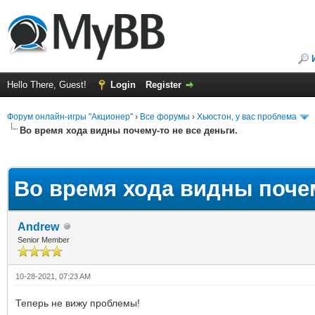
Hello There, Guest!
Login
Register
Форум онлайн-игры "Акционер"
›
Все форумы
›
Хьюстон, у вас проблема
Во время хода видны почему-то не все деньги.
ge
Во время хода видны почем
Andrew
Senior Member
10-28-2021, 07:23 AM
Теперь не вижу проблемы!