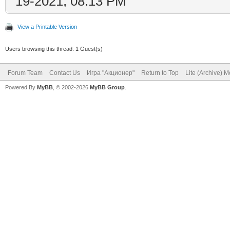
19-2021, 08:13 PM
View a Printable Version
Users browsing this thread: 1 Guest(s)
Forum Team
Contact Us
Игра "Акционер"
Return to Top
Lite (Archive) 
Powered By
MyBB
, © 2002-2026
MyBB Group
.