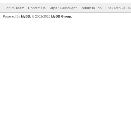
Forum Team
Contact Us
Игра "Акционер"
Return to Top
Lite (Archive) 
Powered By
MyBB
, © 2002-2026
MyBB Group
.