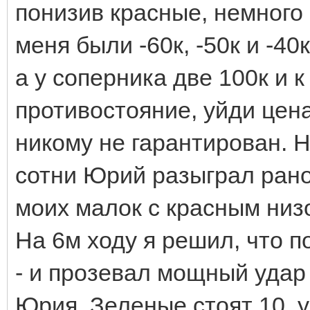
понизив красные, немного 
меня были -60к, -50к и -40к
а у соперника две 100к и к
противостояние, уйди цена
никому не гарантирован. Н
сотни Юрий разыграл рано
моих малок с красным низ
На 6м ходу я решил, что п
- и прозевал мощный удар
Юрия. Зеленые стоят 10, у