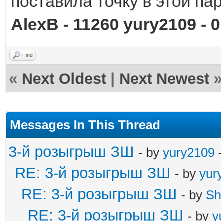
поставила точку в этой пар
AlexB - 11260 yury2109 - 0
Find
«
Next Oldest
|
Next Newest
Messages In This Thread
3-й розыгрыш ЗШ
- by
yury2109
-
RE: 3-й розыгрыш ЗШ
- by
yur
RE: 3-й розыгрыш ЗШ
- by
Sh
RE: 3-й розыгрыш ЗШ
- by
y