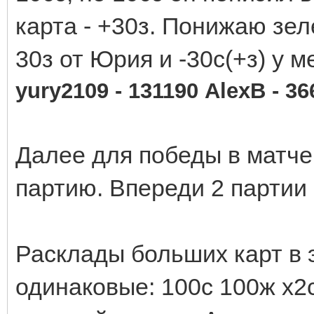
карта - +30з. Понижаю зел
30з от Юрия и -30с(+з) у м
yury2109 - 131190 AlexB - 3
Далее для победы в матче
партию. Впереди 2 партии
Расклады больших карт в 
одинаковые: 100c 100ж х2с