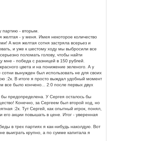
у партию - вторым.
ья желтая - у меня. Имея некоторое количество
ми! А моя желтая сотня застряла всерьез и
ковать, и уже к шестому ходу мы выбросили все
серьезно поломать голову, чтобы найти
у мне - победа с разницей в 150 рублей.
красного цвета и на понижение зеленого. А у
е сотни вынужден был использовать не для своих
мою :2к. В итоге я просто выждал удобный момент
м все было кончено... 2:0 после первых двух
а бы предопределена. У Сергея осталось бы
щество! Конечно, за Сергеем был второй ход, но
тная :2к. Тут Сергей, как опытный игрок, понял,
и его акции повышать в цене. Итог - уверенная
обеды в трех партиях я как-нибудь наколдую. Вот
не выиграть крупно, а по сумме капитала я