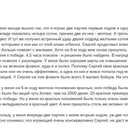
вом заходе вышло так, что я играю две партии первым ходом и одн
кладе оказались четыре сотни, причем две из них - желтые. А трет
вет. И тут же получил встречный удар двумя подряд желтыми сотня
, которыми я кое-как от этой атаки отбился. Сергей продолжал ата
у больше повезет с малками. Хотя на 9-м ходу мне снова пришлось 
я к победе. 4,5 часа поисков - и решение было найдено. В наград
не повезло с раскладом. У меня были хорошие карты на повышение 
о на зеленом фланге, куда я и полез. Поэтому Сергей свои красны
грали они не очень эффективно, а одна из низ и вовсе попала под 
 акций. У Сергея на том фланге было всего 9 жалких бойцов. На это
дь у меня на 5-м ходу внятное понижение красных, моя победа был
ня было бы акций чуть более, чем на 2000 денег. 20-кратное преиму
до победы. Но у меня из красных понижений была только очень невня
о вкладываться в красный цвет. А мне пришлось столь же активно эт
 пользу, у меня впереди две партии с моим вторым ходом; уж две п
асно понимал, что играющий очень консервативно Сергей, не даст м