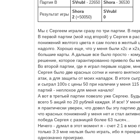
Партия B
SVrubl
- 22650
Shora
- 36530
Shora
SVrubl
Результат игры
2
(+50050)
0
Мы с Сергеем играли сразу по три партии. В пер
В первой партии (мой ход второй) у Сергея в рас
понижений желтого цвета я сам полез в желтый ц
надолго. Хорошо еще, что у меня были х2с и х2з
большие карты. А дальше все было просто - ком
решение, которое гарантированно привело бы мен
Во второй партии, где я играл первым ходом, м
Сергея было две красных сотни и ничего внятног
атак, а для защиты от моих нападок. В итоге сы
и сыграл 100з с цены 50 при наличии у меня 115
партий - неплохое для меня начало!
А вот в третьей партии повезло уже Сергею. Бу
всего 5 акций по 20 рублей каждая. И все! У ме
я практически уверен, что довел бы эту партию 
что красных понижений у меня нет и стал активн
победа Сергея с разницей более 63 тысяч...
Ничего - думал в этот момент я - счет 2:1 в мою
только 3:3 мне нельзя было играть, ибо я прекр
однозначно проиграю.