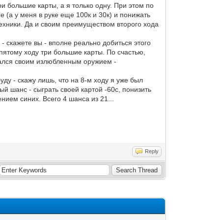
и большие карты, а я только одну. При этом по
 (а у меня в руке еще 100к и 30к) и понижать
техники. Да и своим преимуществом второго хода
- скажете вы - вполне реально добиться этого
 пятому ходу три большие карты. По счастью,
овался своим излюбленным оружием -
ду - скажу лишь, что на 8-м ходу я уже был
ый шанс - сыграть своей картой -60с, понизить
нием синих. Всего 4 шанса из 21...
Reply