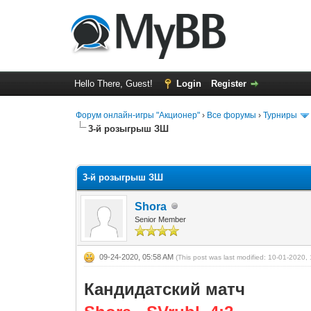
Hello There, Guest!
Login
Register
Форум онлайн-игры "Акционер"
›
Все форумы
›
Турниры
3-й розыгрыш ЗШ
0 Vote(s) - 0 Average
1
2
3
4
5
3-й розыгрыш ЗШ
Shora
Senior Member
09-24-2020, 05:58 AM
(This post was last modified: 10-01-2020
Кандидатский матч