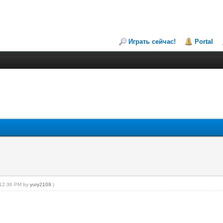
Играть сейчас!
Portal
, 12:36 PM by
yury2109
.)