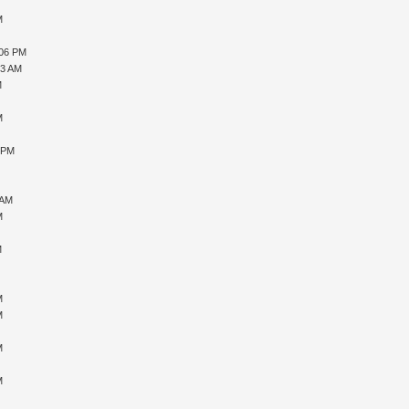
M
:06 PM
53 AM
M
M
4 PM
 AM
M
M
M
M
M
M