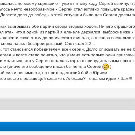
ивалась по моему сценарию - уже к пятому ходу Сергей выкинул тр
лось нечто невообразимое - Сергей стал активно повышать красные
. Довести дело до победы в этой ситуации было для Сергея делом 
 как выигрывать обе партии своим вторым ходом. Ничего страшного 
ал атак, что в одной из партий я еле-еле держался, выбросив уже к
бы довести свою атаку до логического финала, а я снова воспольз
снова нашел беспроигрышный! Счет стал 3:2...
 тот становился победителем всей серии. Долго описывать ее не бу
ергея и вовсе стало понятно, что у меня есть только один призрачн
 и молиться, что у Сергея осталась карта с принудительным повыше
шло (иначе это сообщение писал бы не я, а Сергей
).
ный сил и решимости, на претендентский бой с Юрием.
вое место в решающей схватке с Алексом? Тогда мы идем к Вам!!!