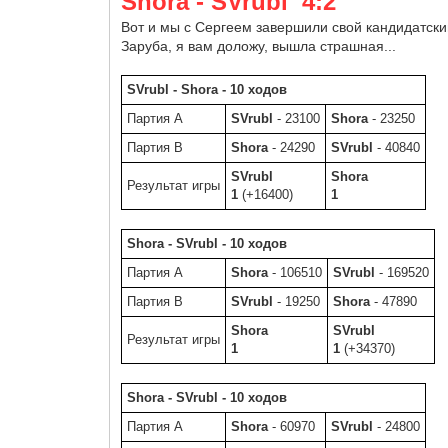
Shora - SVrubl 4:2
Вот и мы с Сергеем завершили свой кандидатски
Заруба, я вам доложу, вышла страшная...
SVrubl - Shora - 10 ходов
Партия A
SVrubl
- 23100
Shora
- 23250
Партия B
Shora
- 24290
SVrubl
- 40840
SVrubl
Shora
Результат игры
1
(+16400)
1
Shora - SVrubl - 10 ходов
Партия A
Shora
- 106510
SVrubl
- 169520
Партия B
SVrubl
- 19250
Shora
- 47890
Shora
SVrubl
Результат игры
1
1
(+34370)
Shora - SVrubl - 10 ходов
Партия A
Shora
- 60970
SVrubl
- 24800