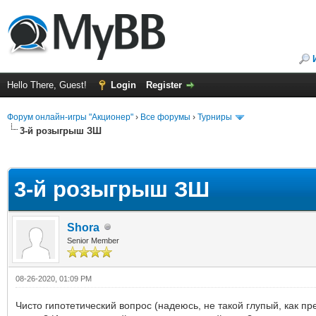
Hello There, Guest!
Login
Register
Форум онлайн-игры "Акционер"
›
Все форумы
›
Турниры
3-й розыгрыш ЗШ
ge
3-й розыгрыш ЗШ
Shora
Senior Member
08-26-2020, 01:09 PM
Чисто гипотетический вопрос (надеюсь, не такой глупый, как пр