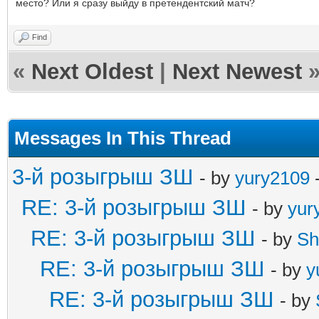
место? Или я сразу выйду в претендентский матч?
Find
«
Next Oldest
|
Next Newest
Messages In This Thread
3-й розыгрыш ЗШ
- by
yury2109
-
RE: 3-й розыгрыш ЗШ
- by
yur
RE: 3-й розыгрыш ЗШ
- by
Sh
RE: 3-й розыгрыш ЗШ
- by
y
RE: 3-й розыгрыш ЗШ
- by